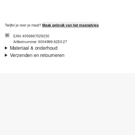
Twijfel je over je maat?
Maak gebruik van het maatadvies
EAN: 4056867029230
Artikelnummer: 6004999.92E0.27
Materiaal & onderhoud
Verzenden en retourneren
Verzendinformatie
Je bestelling wordt binnen 3-5 werkdagen verzonden door bpost.
De verzendkosten voor een standaardlevering zijn €4,95
Retourneren
Je kunt je artikelen binnen 14 dagen gratis aan ons retourneren.
Als je onze s.Oliver Card hebt, kun je artikelen zelfs binnen 30
dagen gratis retourneren.