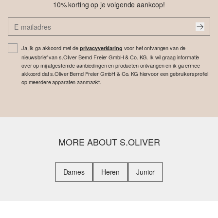
10% korting op je volgende aankoop!
Ja, ik ga akkoord met de
voor het ontvangen van de
privacyverklaring
nieuwsbrief van s.Oliver Bernd Freier GmbH & Co. KG. Ik wil graag informatie
over op mij afgestemde aanbiedingen en producten ontvangen en ik ga ermee
akkoord dat s.Oliver Bernd Freier GmbH & Co. KG hiervoor een gebruikersprofiel
op meerdere apparaten aanmaakt.
MORE ABOUT S.OLIVER
Dames
Heren
Junior