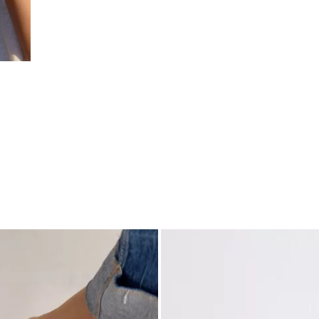
Asymmetrische bikini bandeautop met decoratieve ring
Mi
van
€ 28,99
€ 36,99
va