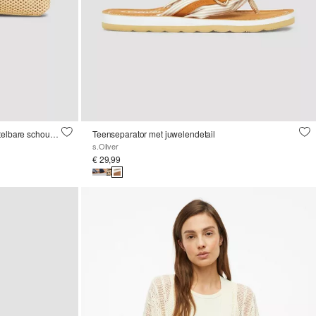
Schoudertas van ajourbreisel met verstelbare schouderriem
Teenseparator met juwelendetail
s.Oliver
€ 29,99