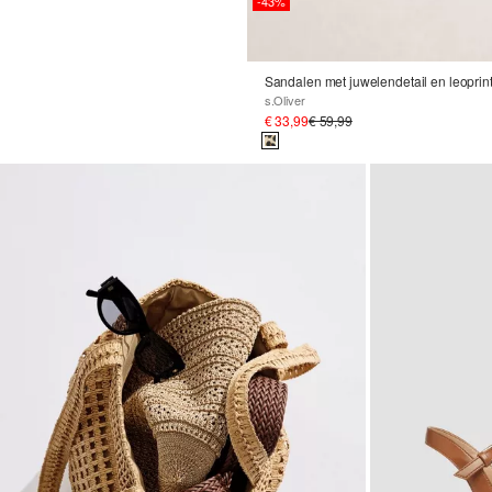
-43%
Sandalen met juwelendetail en leoprin
s.Oliver
€ 33,99
€ 59,99