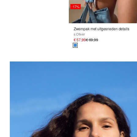
-17%
Zwempak met uitgesneden details
s.Oliver
€ 57,99
€ 69,99