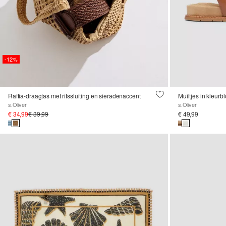
-12%
Raffia-draagtas met ritssluiting en sieradenaccent
Muiltjes in kleurb
s.Oliver
s.Oliver
€ 34,99
€ 39,99
€ 49,99