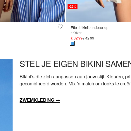
-23%
Effen bikini bandeau top
s.Oliver
€ 32,99
€ 42,99
STEL JE EIGEN BIKINI SAME
Bikini's die zich aanpassen aan jouw stijl: Kleuren, 
gecombineerd worden. Mix 'n match om looks te creëren
ZWEMKLEDING
→