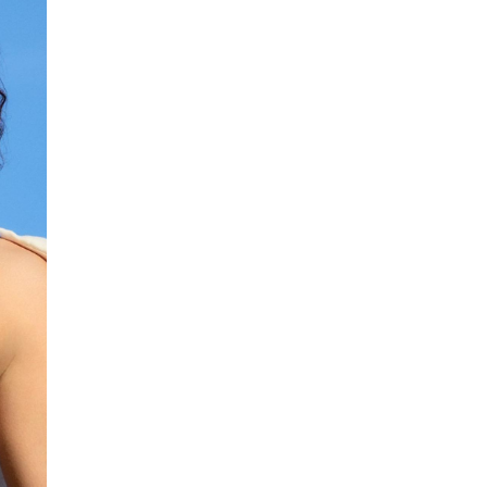
-21%
-22