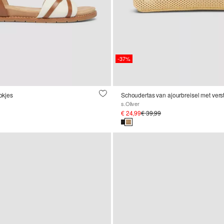
-37%
lokjes
s.Oliver
€ 24,99
€ 39,99