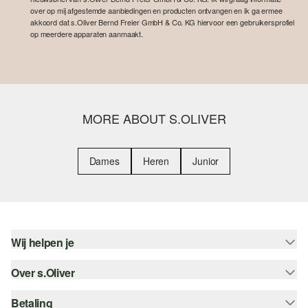
over op mij afgestemde aanbiedingen en producten ontvangen en ik ga ermee
akkoord dat s.Oliver Bernd Freier GmbH & Co. KG hiervoor een gebruikersprofiel
op meerdere apparaten aanmaakt.
MORE ABOUT S.OLIVER
Dames
Heren
Junior
Wij helpen je
Over s.Oliver
Help - FAQ
Maattabel
Betaling
Nieuwsbrief