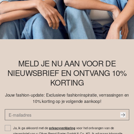
MELD JE NU AAN VOOR DE
NIEUWSBRIEF EN ONTVANG 10%
KORTING
Jouw fashion-update: Exclusieve fashioninspiratie, verrassingen en
10% korting op je volgende aankoop!
Ja, ik ga akkoord met de
voor het ontvangen van de
privacyverklaring
nieuwsbrief van s.Oliver Bernd Freier GmbH & Co. KG. Ik wil graag informatie