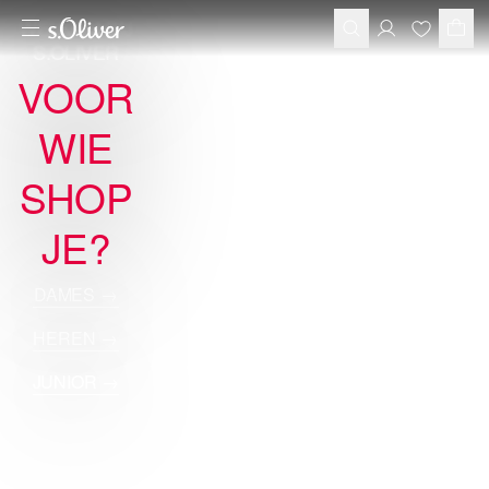
WELKOM BIJ
S.OLIVER
VOOR
WIE
SHOP
JE?
DAMES
→
HEREN
→
JUNIOR
→