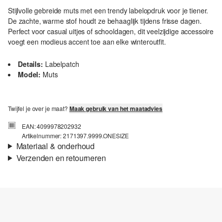
Stijlvolle gebreide muts met een trendy labelopdruk voor je tiener.
De zachte, warme stof houdt ze behaaglijk tijdens frisse dagen.
Perfect voor casual uitjes of schooldagen, dit veelzijdige accessoire
voegt een modieus accent toe aan elke winteroutfit.
Details:
Labelpatch
Model:
Muts
Twijfel je over je maat?
Maak gebruik van het maatadvies
EAN: 4099978202932
Artikelnummer: 2171397.9999.ONESIZE
Materiaal & onderhoud
Verzenden en retourneren
Stof:
Knitwear
Verzendinformatie
Materiaal:
polyacryl
Je bestelling wordt binnen 3-5 werkdagen verzonden door bpost.
De verzendkosten voor een standaardlevering zijn €4,95