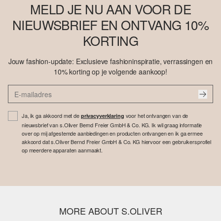
MELD JE NU AAN VOOR DE
NIEUWSBRIEF EN ONTVANG 10%
KORTING
Jouw fashion-update: Exclusieve fashioninspiratie, verrassingen en
10% korting op je volgende aankoop!
Ja, ik ga akkoord met de
voor het ontvangen van de
privacyverklaring
nieuwsbrief van s.Oliver Bernd Freier GmbH & Co. KG. Ik wil graag informatie
over op mij afgestemde aanbiedingen en producten ontvangen en ik ga ermee
akkoord dat s.Oliver Bernd Freier GmbH & Co. KG hiervoor een gebruikersprofiel
op meerdere apparaten aanmaakt.
MORE ABOUT S.OLIVER