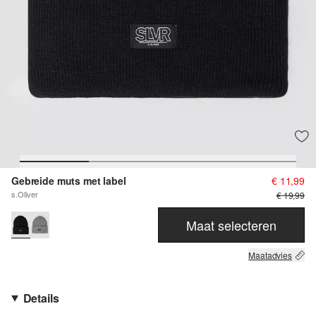
Gebreide muts met label
€ 11,99
s.Oliver
€ 19,99
Maat selecteren
Maatadvies
Details