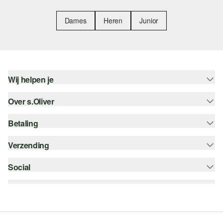
Dames
Heren
Junior
Wij helpen je
Over s.Oliver
Help - FAQ
Maattabel
Betaling
Nieuwsbrief
Retourneren
s.Oliver Card
Verzending
Koop op rekening
Top categorieën
s.Oliver Group
Creditcard
Social
bpost
Career
PayPal
instagram
Verlanglijstje
Klarna
facebook
Duurzaamheid
Bancontact