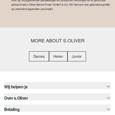
over op mij afgestemde aanbiedingen en producten ontvangen en ik ga ermee
akkoord dat s.Oliver Bernd Freier GmbH & Co. KG hiervoor een gebruikersprofiel
op meerdere apparaten aanmaakt.
MORE ABOUT S.OLIVER
Dames
Heren
Junior
Wij helpen je
Over s.Oliver
Help - FAQ
Maattabel
Betaling
Nieuwsbrief