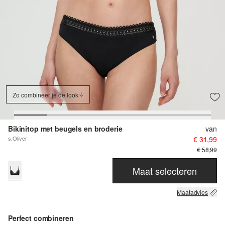
Zo combineer je de look
Bikinitop met beugels en broderie
van
s.Oliver
€ 31,99
€ 58,99
Maat selecteren
Maatadvies
Perfect combineren