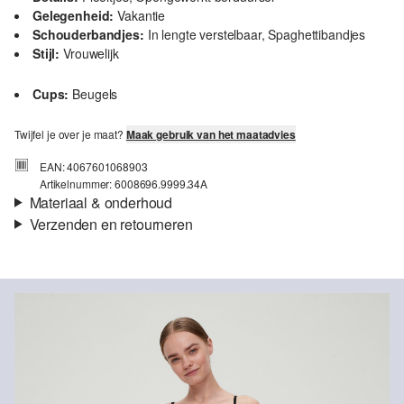
Gelegenheid:
Vakantie
Schouderbandjes:
In lengte verstelbaar, Spaghettibandjes
Stijl:
Vrouwelijk
Cups:
Beugels
Twijfel je over je maat?
Maak gebruik van het maatadvies
EAN: 4067601068903
Artikelnummer: 6008696.9999.34A
Materiaal & onderhoud
Verzenden en retourneren
Eigenschap:
Elastisch
Verzendinformatie
Materiaal:
Microvezels
Je bestelling wordt binnen 3-5 werkdagen verzonden door bpost.
De verzendkosten voor een standaardlevering zijn €4,95
Retourneren
Je kunt je artikelen binnen 14 dagen gratis aan ons retourneren.