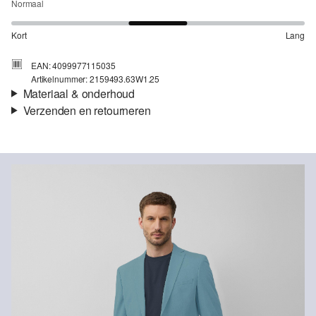
Normaal
Kort
Lang
EAN: 4099977115035
Artikelnummer: 2159493.63W1.25
Materiaal & onderhoud
Verzenden en retourneren
Stof:
Weefsel, Twill
Verzendinformatie
Eigenschap:
Elastisch
Voering:
Licht gevoerd, volledig gevoerd
Je bestelling wordt binnen 3-5 werkdagen verzonden door bpost.
Materiaal:
Viscosemix, Polyestermix
De verzendkosten voor een standaardlevering zijn €4,95
Retourneren
Je kunt je artikelen binnen 14 dagen gratis aan ons retourneren.
Als je onze s.Oliver Card hebt, kun je artikelen zelfs binnen 30
dagen gratis retourneren.
Niet bleken met chloor
Niet geschikt voor de droger