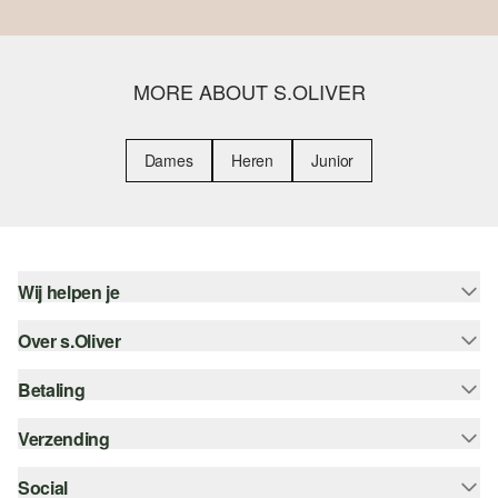
MORE ABOUT S.OLIVER
Dames
Heren
Junior
Wij helpen je
Over s.Oliver
Help - FAQ
Maattabel
Betaling
Nieuwsbrief
Retourneren
s.Oliver Card
Verzending
Koop op rekening
Top categorieën
s.Oliver Group
Creditcard
Social
bpost