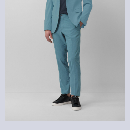
Niet heet strijken
Chemische reiniging met perchloorethyleen
Niet wassen
Gerecyclede vezels
Om bij te dragen aan het kringloopgebruik in de textielproductie,
gebruiken we steeds meer gerecyclede vezels in onze producten.
Bevat gerecycled polyester: Dit product bevat gerecycled polyester
dat gemaakt is van gerecycled plastic zoals petflessen of
gerecyclede vezels die afkomstig zijn van gebruikte kleding.