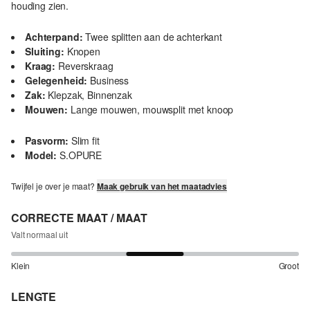
houding zien.
Achterpand:
Twee splitten aan de achterkant
Sluiting:
Knopen
Kraag:
Reverskraag
Gelegenheid:
Business
Zak:
Klepzak, Binnenzak
Mouwen:
Lange mouwen, mouwsplit met knoop
Pasvorm:
Slim fit
Model:
S.OPURE
Twijfel je over je maat?
Maak gebruik van het maatadvies
CORRECTE MAAT / MAAT
Valt normaal uit
Klein
Groot
LENGTE