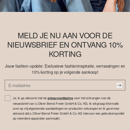
MELD JE NU AAN VOOR DE
NIEUWSBRIEF EN ONTVANG 10%
KORTING
Jouw fashion-update: Exclusieve fashioninspiratie, verrassingen en
10% korting op je volgende aankoop!
Ja, ik ga akkoord met de
voor het ontvangen van de
privacyverklaring
nieuwsbrief van s.Oliver Bernd Freier GmbH & Co. KG. Ik wil graag informatie
over op mij afgestemde aanbiedingen en producten ontvangen en ik ga ermee
akkoord dat s.Oliver Bernd Freier GmbH & Co. KG hiervoor een gebruikersprofiel
op meerdere apparaten aanmaakt.