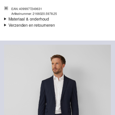
EAN: 4099977249631
Artikelnummer: 2166020.5978.25
Materiaal & onderhoud
Verzenden en retourneren
Stof:
Weefsel
Verzendinformatie
Eigenschap:
Elastisch
Voering:
volledig gevoerd
Je bestelling wordt binnen 3-5 werkdagen verzonden door bpost.
Materiaal:
Viscosemix, Polyestermix
De verzendkosten voor een standaardlevering zijn €4,95
Retourneren
Je kunt je artikelen binnen 14 dagen gratis aan ons retourneren.
Als je onze s.Oliver Card hebt, kun je artikelen zelfs binnen 30
dagen gratis retourneren.
Niet bleken met chloor
Niet geschikt voor de droger
Niet heet strijken
Chemische reiniging met perchloorethyleen
Niet wassen