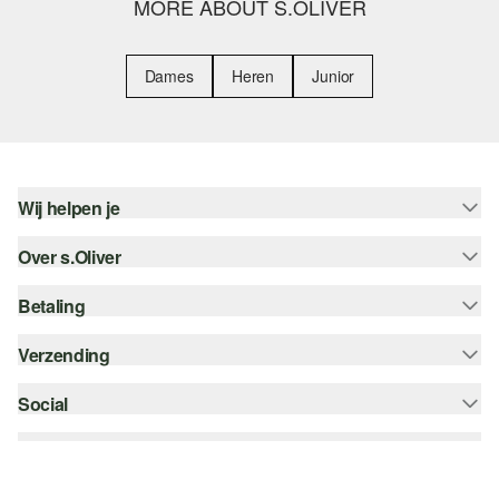
MORE ABOUT S.OLIVER
Dames
Heren
Junior
Wij helpen je
Over s.Oliver
Help - FAQ
Maattabel
Betaling
Nieuwsbrief
Retourneren
s.Oliver Card
Verzending
Koop op rekening
Top categorieën
s.Oliver Group
Creditcard
Social
bpost
Career
PayPal
instagram
Verlanglijstje
Klarna
facebook