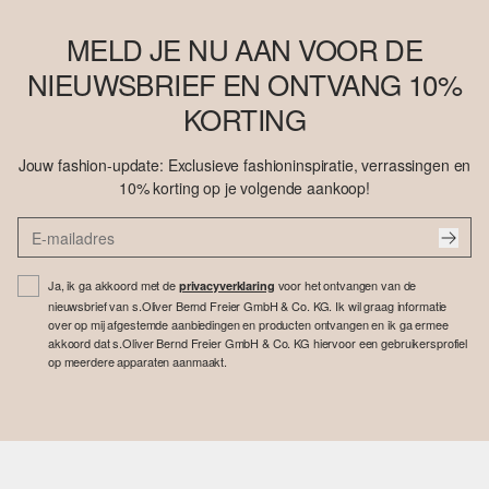
MELD JE NU AAN VOOR DE
NIEUWSBRIEF EN ONTVANG 10%
KORTING
Jouw fashion-update: Exclusieve fashioninspiratie, verrassingen en
10% korting op je volgende aankoop!
Ja, ik ga akkoord met de
voor het ontvangen van de
privacyverklaring
nieuwsbrief van s.Oliver Bernd Freier GmbH & Co. KG. Ik wil graag informatie
over op mij afgestemde aanbiedingen en producten ontvangen en ik ga ermee
akkoord dat s.Oliver Bernd Freier GmbH & Co. KG hiervoor een gebruikersprofiel
op meerdere apparaten aanmaakt.