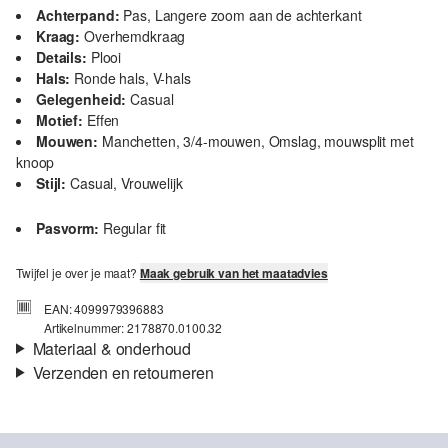
Achterpand:
Pas, Langere zoom aan de achterkant
Kraag:
Overhemdkraag
Details:
Plooi
Hals:
Ronde hals, V-hals
Gelegenheid:
Casual
Motief:
Effen
Mouwen:
Manchetten, 3/4-mouwen, Omslag, mouwsplit met
knoop
Stijl:
Casual, Vrouwelijk
Pasvorm:
Regular fit
Twijfel je over je maat?
Maak gebruik van het maatadvies
EAN: 4099979396883
Artikelnummer: 2178870.0100.32
Materiaal & onderhoud
Verzenden en retourneren
Materiaal:
Linnenmix
Verzendinformatie
Je bestelling wordt binnen 3-5 werkdagen verzonden door bpost.