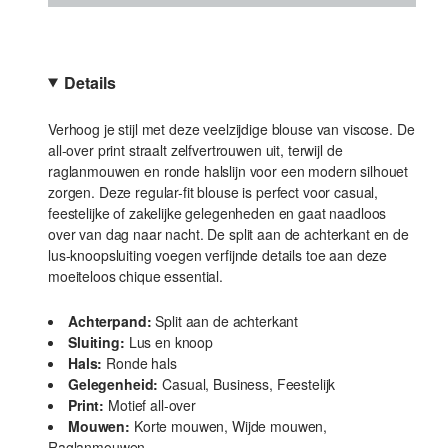
Details
Verhoog je stijl met deze veelzijdige blouse van viscose. De
all-over print straalt zelfvertrouwen uit, terwijl de
raglanmouwen en ronde halslijn voor een modern silhouet
zorgen. Deze regular-fit blouse is perfect voor casual,
feestelijke of zakelijke gelegenheden en gaat naadloos
over van dag naar nacht. De split aan de achterkant en de
lus-knoopsluiting voegen verfijnde details toe aan deze
moeiteloos chique essential.
Achterpand:
Split aan de achterkant
Sluiting:
Lus en knoop
Hals:
Ronde hals
Gelegenheid:
Casual, Business, Feestelijk
Print:
Motief all-over
Mouwen:
Korte mouwen, Wijde mouwen,
Raglanmouwen