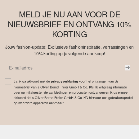
MELD JE NU AAN VOOR DE
NIEUWSBRIEF EN ONTVANG 10%
KORTING
Jouw fashion-update: Exclusieve fashioninspiratie, verrassingen en
10% korting op je volgende aankoop!
Ja, ik ga akkoord met de
voor het ontvangen van de
privacyverklaring
nieuwsbrief van s.Oliver Bernd Freier GmbH & Co. KG. Ik wil graag informatie
over op mij afgestemde aanbiedingen en producten ontvangen en ik ga ermee
akkoord dat s.Oliver Bernd Freier GmbH & Co. KG hiervoor een gebruikersprofiel
op meerdere apparaten aanmaakt.