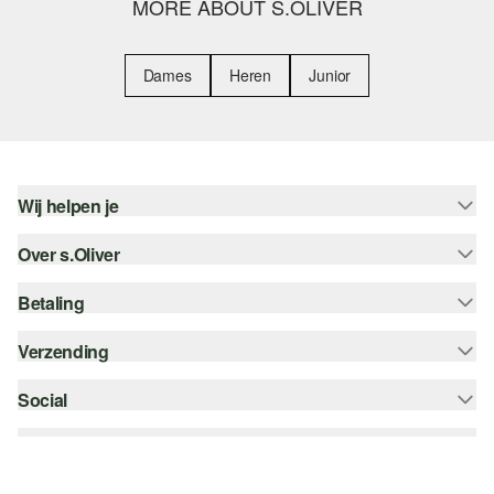
MORE ABOUT S.OLIVER
Dames
Heren
Junior
Wij helpen je
Over s.Oliver
Help - FAQ
Maattabel
Betaling
Nieuwsbrief
Retourneren
s.Oliver Card
Verzending
Koop op rekening
Top categorieën
s.Oliver Group
Creditcard
Social
bpost
Career
PayPal
instagram
Verlanglijstje
Klarna
facebook