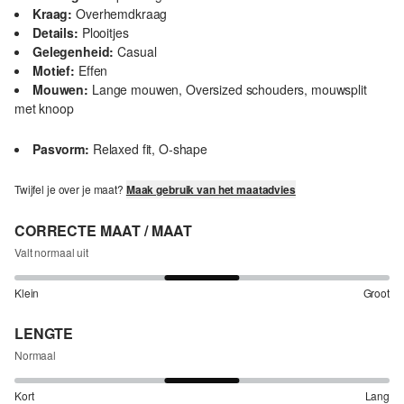
Kraag:
Overhemdkraag
Details:
Plooitjes
Gelegenheid:
Casual
Motief:
Effen
Mouwen:
Lange mouwen, Oversized schouders, mouwsplit
met knoop
Pasvorm:
Relaxed fit, O-shape
Twijfel je over je maat?
Maak gebruik van het maatadvies
CORRECTE MAAT / MAAT
Valt normaal uit
Klein
Groot
LENGTE
Normaal
Kort
Lang