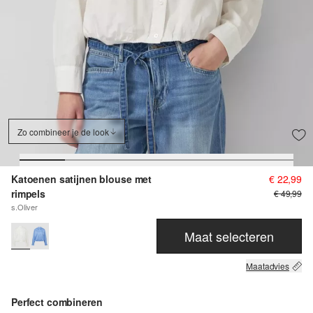
Zo combineer je de look
Katoenen satijnen blouse met
€ 22,99
rimpels
€ 49,99
s.Oliver
Maat selecteren
Maatadvies
Perfect combineren