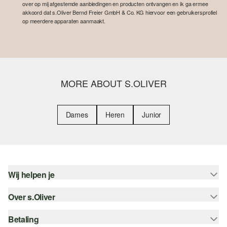
over op mij afgestemde aanbiedingen en producten ontvangen en ik ga ermee
akkoord dat s.Oliver Bernd Freier GmbH & Co. KG hiervoor een gebruikersprofiel
op meerdere apparaten aanmaakt.
MORE ABOUT S.OLIVER
Dames
Heren
Junior
Wij helpen je
Over s.Oliver
Help - FAQ
Maattabel
Betaling
Nieuwsbrief