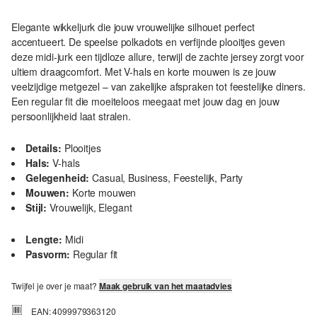
Elegante wikkeljurk die jouw vrouwelijke silhouet perfect
accentueert. De speelse polkadots en verfijnde plooitjes geven
deze midi-jurk een tijdloze allure, terwijl de zachte jersey zorgt voor
ultiem draagcomfort. Met V-hals en korte mouwen is ze jouw
veelzijdige metgezel – van zakelijke afspraken tot feestelijke diners.
Een regular fit die moeiteloos meegaat met jouw dag en jouw
persoonlijkheid laat stralen.
Details:
Plooitjes
Hals:
V-hals
Gelegenheid:
Casual, Business, Feestelijk, Party
Mouwen:
Korte mouwen
Stijl:
Vrouwelijk, Elegant
Lengte:
Midi
Pasvorm:
Regular fit
Twijfel je over je maat?
Maak gebruik van het maatadvies
EAN: 4099979363120