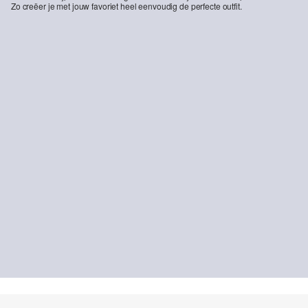
Zo creëer je met jouw favoriet heel eenvoudig de perfecte outfit.
T-shirt in vlamgarenstructuur met logodetail
€ 15,99
+1