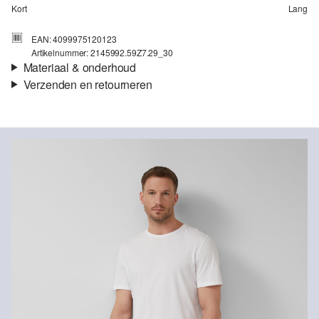
Kort
Lang
EAN: 4099975120123
Artikelnummer: 2145992.59Z7.29_30
Materiaal & onderhoud
Verzenden en retourneren
Stof:
Denim
Verzendinformatie
Eigenschap:
Elastisch
Voering:
Katoenen voering
Je bestelling wordt binnen 3-5 werkdagen verzonden door bpost.
Materiaal:
Katoen, Katoenmix
De verzendkosten voor een standaardlevering zijn €4,95
Retourneren
Je kunt je artikelen binnen 14 dagen gratis aan ons retourneren.
Als je onze s.Oliver Card hebt, kun je artikelen zelfs binnen 30
Niet bleken met chloor
dagen gratis retourneren.
Niet geschikt voor de droger
Niet heet strijken
Geen chemische reiniging mogelijk
Normaal wasprogramma 30 °C