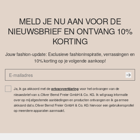
MELD JE NU AAN VOOR DE
NIEUWSBRIEF EN ONTVANG 10%
KORTING
Jouw fashion-update: Exclusieve fashioninspiratie, verrassingen en
10% korting op je volgende aankoop!
Ja, ik ga akkoord met de
voor het ontvangen van de
privacyverklaring
nieuwsbrief van s.Oliver Bernd Freier GmbH & Co. KG. Ik wil graag informatie
over op mij afgestemde aanbiedingen en producten ontvangen en ik ga ermee
akkoord dat s.Oliver Bernd Freier GmbH & Co. KG hiervoor een gebruikersprofiel
op meerdere apparaten aanmaakt.