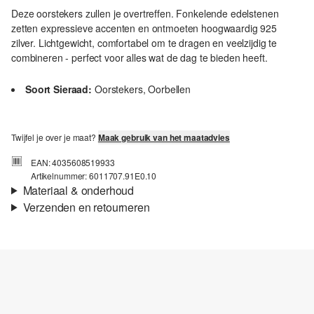
Deze oorstekers zullen je overtreffen. Fonkelende edelstenen
zetten expressieve accenten en ontmoeten hoogwaardig 925
zilver. Lichtgewicht, comfortabel om te dragen en veelzijdig te
combineren - perfect voor alles wat de dag te bieden heeft.
Soort Sieraad:
Oorstekers, Oorbellen
Twijfel je over je maat?
Maak gebruik van het maatadvies
EAN: 4035608519933
Artikelnummer: 6011707.91E0.10
Materiaal & onderhoud
Verzenden en retourneren
Verzendinformatie
Je bestelling wordt binnen 3-5 werkdagen verzonden door bpost.
De verzendkosten voor een standaardlevering zijn €4,95
Retourneren