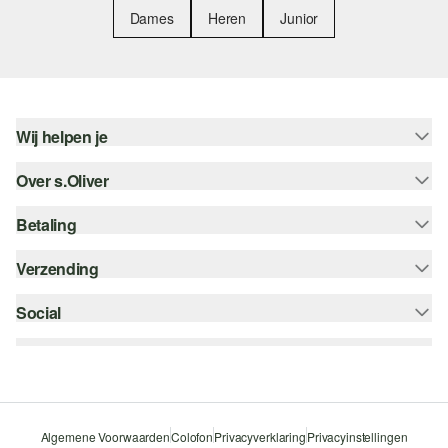
Dames
Heren
Junior
Wij helpen je
Over s.Oliver
Help - FAQ
Maattabel
Betaling
Nieuwsbrief
Retourneren
s.Oliver Card
Verzending
Koop op rekening
Top categorieën
s.Oliver Group
Creditcard
Social
bpost
Career
PayPal
instagram
Verlanglijstje
Klarna
facebook
Duurzaamheid
Bancontact
pinterest
Storefinder
Algemene Voorwaarden
Colofon
Privacyverklaring
Privacyinstellingen
Beveiligde SSL-Verbinding