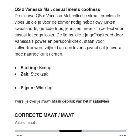
QS x Vanessa Mai: casual meets coolness
De nieuwe QS x Vanessa Mai-collectie straalt precies de
vibes uit die je voor de zomer nodig hebt: flowy jurken,
sweatshorts, geribde tops, jeans en meer zijn perfect voor
casual tot edgy looks. De items, die zijn geïnspireerd door
Vanessa’s power en persoonlijkheid, staan voor
zelfvertrouwen, vrijheid en een levensgevoel dat je overal
mee naartoe kunt nemen.
Sluiting:
Knoop
Zak:
Steekzak
Pijpen:
Wide leg
Twijfel je over je maat?
Maak gebruik van het maatadvies
CORRECTE MAAT / MAAT
Valt normaal uit
Klein
Groot