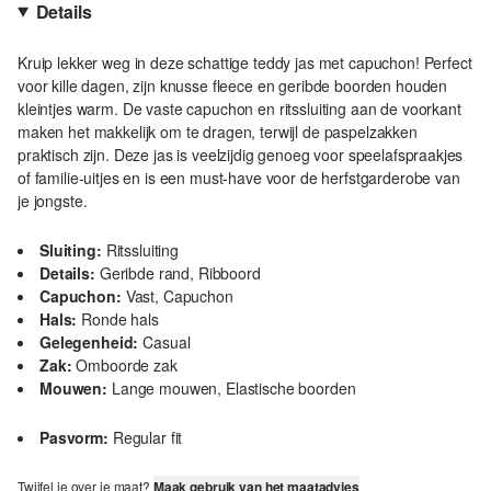
Details
Kruip lekker weg in deze schattige teddy jas met capuchon! Perfect
voor kille dagen, zijn knusse fleece en geribde boorden houden
kleintjes warm. De vaste capuchon en ritssluiting aan de voorkant
maken het makkelijk om te dragen, terwijl de paspelzakken
praktisch zijn. Deze jas is veelzijdig genoeg voor speelafspraakjes
of familie-uitjes en is een must-have voor de herfstgarderobe van
je jongste.
Sluiting:
Ritssluiting
Details:
Geribde rand, Ribboord
Capuchon:
Vast, Capuchon
Hals:
Ronde hals
Gelegenheid:
Casual
Zak:
Omboorde zak
Mouwen:
Lange mouwen, Elastische boorden
Pasvorm:
Regular fit
Twijfel je over je maat?
Maak gebruik van het maatadvies