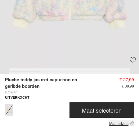
Pluche teddy jas met capuchon en
€ 27,99
geribde boorden
€ 39,99
s.Oliver
UITVERKOCHT
Maat selecteren
Maatadvies