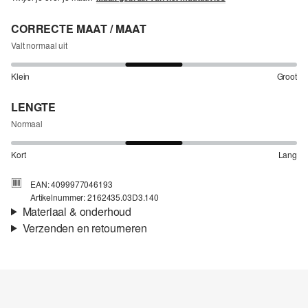
CORRECTE MAAT / MAAT
Valt normaal uit
Klein
Groot
LENGTE
Normaal
Kort
Lang
EAN: 4099977046193
Artikelnummer: 2162435.03D3.140
Materiaal & onderhoud
Verzenden en retourneren
Stof:
Jersey, Teddypluche
Verzendinformatie
Materiaal:
Katoen, Polyester
Je bestelling wordt binnen 3-5 werkdagen verzonden door bpost.
De verzendkosten voor een standaardlevering zijn €4,95