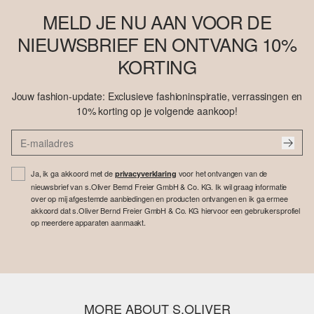
MELD JE NU AAN VOOR DE
NIEUWSBRIEF EN ONTVANG 10%
KORTING
Jouw fashion-update: Exclusieve fashioninspiratie, verrassingen en
10% korting op je volgende aankoop!
Ja, ik ga akkoord met de
voor het ontvangen van de
privacyverklaring
nieuwsbrief van s.Oliver Bernd Freier GmbH & Co. KG. Ik wil graag informatie
over op mij afgestemde aanbiedingen en producten ontvangen en ik ga ermee
akkoord dat s.Oliver Bernd Freier GmbH & Co. KG hiervoor een gebruikersprofiel
op meerdere apparaten aanmaakt.
MORE ABOUT S.OLIVER