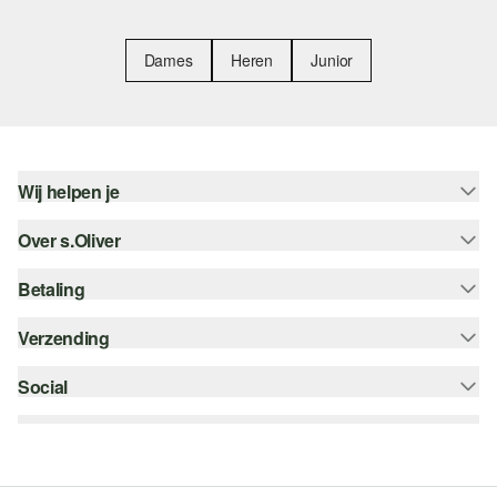
Dames
Heren
Junior
Wij helpen je
Over s.Oliver
Help - FAQ
Maattabel
Betaling
Nieuwsbrief
Retourneren
s.Oliver Card
Verzending
Koop op rekening
Top categorieën
s.Oliver Group
Creditcard
Social
bpost
Career
PayPal
instagram
Verlanglijstje
Klarna
facebook
Duurzaamheid
Bancontact