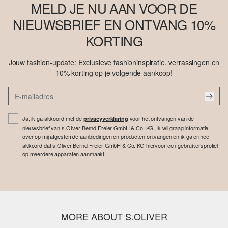
MELD JE NU AAN VOOR DE
NIEUWSBRIEF EN ONTVANG 10%
KORTING
Jouw fashion-update: Exclusieve fashioninspiratie, verrassingen en
10% korting op je volgende aankoop!
Ja, ik ga akkoord met de
voor het ontvangen van de
privacyverklaring
nieuwsbrief van s.Oliver Bernd Freier GmbH & Co. KG. Ik wil graag informatie
over op mij afgestemde aanbiedingen en producten ontvangen en ik ga ermee
akkoord dat s.Oliver Bernd Freier GmbH & Co. KG hiervoor een gebruikersprofiel
op meerdere apparaten aanmaakt.
MORE ABOUT S.OLIVER