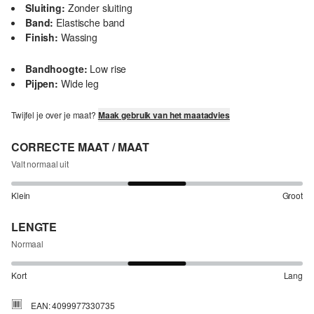
Sluiting:
Zonder sluiting
Band:
Elastische band
Finish:
Wassing
Bandhoogte:
Low rise
Pijpen:
Wide leg
Twijfel je over je maat?
Maak gebruik van het maatadvies
CORRECTE MAAT / MAAT
Valt normaal uit
Klein
Groot
LENGTE
Normaal
Kort
Lang
EAN: 4099977330735