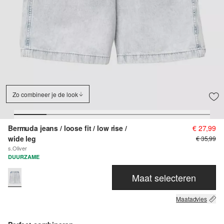
Zo combineer je de look
Bermuda jeans / loose fit / low rise /
€ 27,99
wide leg
€ 35,99
s.Oliver
DUURZAME
Maat selecteren
Maatadvies