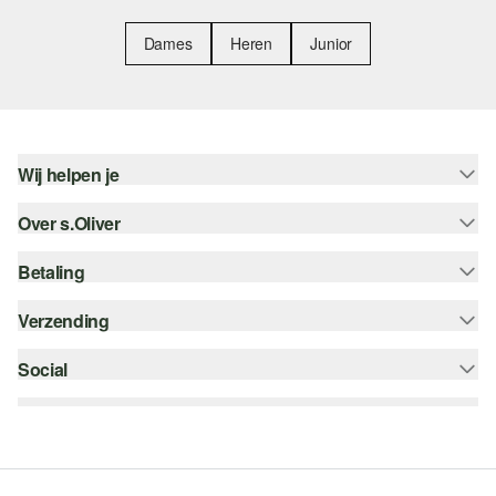
Dames
Heren
Junior
Wij helpen je
Over s.Oliver
Help - FAQ
Maattabel
Betaling
Nieuwsbrief
Retourneren
s.Oliver Card
Verzending
Koop op rekening
Top categorieën
s.Oliver Group
Creditcard
Social
bpost
Career
PayPal
instagram
Verlanglijstje
Klarna
facebook
Duurzaamheid
Bancontact
pinterest