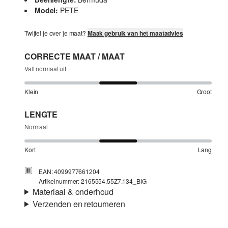
Model:
PETE
Twijfel je over je maat?
Maak gebruik van het maatadvies
CORRECTE MAAT / MAAT
Valt normaal uit
Klein
Groot
LENGTE
Normaal
Kort
Lang
EAN: 4099977661204
Artikelnummer: 2165554.55Z7.134_BIG
Materiaal & onderhoud
Verzenden en retourneren
Stof:
Denim, Katoen-stretch
Verzendinformatie