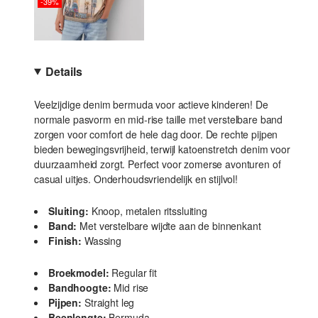
-39%
Details
Veelzijdige denim bermuda voor actieve kinderen! De
normale pasvorm en mid-rise taille met verstelbare band
zorgen voor comfort de hele dag door. De rechte pijpen
bieden bewegingsvrijheid, terwijl katoenstretch denim voor
duurzaamheid zorgt. Perfect voor zomerse avonturen of
casual uitjes. Onderhoudsvriendelijk en stijlvol!
Sluiting:
Knoop, metalen ritssluiting
Band:
Met verstelbare wijdte aan de binnenkant
Finish:
Wassing
Broekmodel:
Regular fit
Bandhoogte:
Mid rise
Pijpen:
Straight leg
Beenlengte:
Bermuda