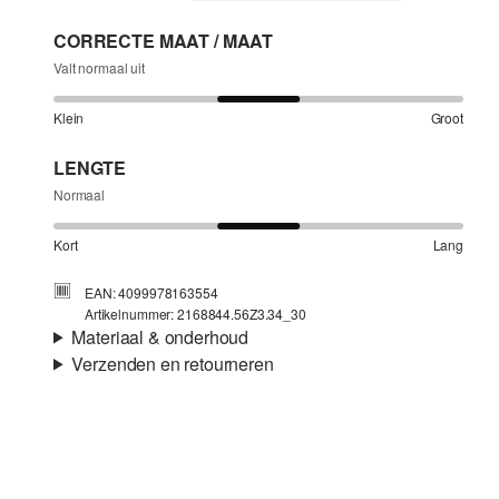
CORRECTE MAAT / MAAT
Valt normaal uit
Klein
Groot
LENGTE
Normaal
Kort
Lang
EAN: 4099978163554
Artikelnummer: 2168844.56Z3.34_30
Materiaal & onderhoud
Verzenden en retourneren
Stof:
Denim
Verzendinformatie
Materiaal:
Katoenmix
Je bestelling wordt binnen 3-5 werkdagen verzonden door
bpost. De verzendkosten voor een standaardlevering zijn
€4,95