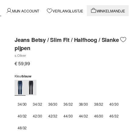
MIJN ACCOUNT
VERLANGLIJSTJE
WINKELMANDJE
Jeans Betsy / Slim Fit / Halfhoog / Slanke
pijpen
s.Oliver
€ 59,99
Kleur
blauw
34/30
34/32
36/30
36/32
38/30
38/32
40/30
40/32
42/30
42/32
44/30
44/32
46/30
46/32
48/32