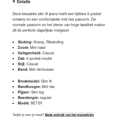
Details
Deze klassieke slim fit jeans heeft een tijdloos 5-pocket
ontwerp en een comfortabele mid-rise pasvorm. De
normale pasvorm en het denim van hoge kwaliteit maken
dit de perfecte dagelijkse metgezel.
Sluiting:
Knoop, Ritssluiting
Zoom:
Met naad
Gelegenheid:
Casual
Zak:
5-pocket-model
Stijl:
Casual
Band:
Met riemlussen
Broekmodel:
Slim fit
Bandhoogte:
Mid rise
Pijpen:
Slim leg
Beenlengte:
regular
Model:
BETSY
Twijfel je over je maat?
Maak gebruik van het maatadvies