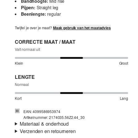
Bandhoogte:
Mid rise
Pijpen:
Straight leg
Beenlengte:
regular
Twijfel je over je maat?
Maak gebruik van het maatadvies
CORRECTE MAAT / MAAT
Valt normaal uit
Klein
Groot
LENGTE
Normaal
Kort
Lang
EAN: 4099586953974
Artikelnummer: 2174035.56Z2.44_30
Materiaal & onderhoud
Verzenden en retourneren
Stof:
Denim