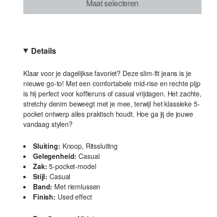
Maat selecteren
Details
Klaar voor je dagelijkse favoriet? Deze slim-fit jeans is je
nieuwe go-to! Met een comfortabele mid-rise en rechte pijp
is hij perfect voor koffieruns of casual vrijdagen. Het zachte,
stretchy denim beweegt met je mee, terwijl het klassieke 5-
pocket ontwerp alles praktisch houdt. Hoe ga jij de jouwe
vandaag stylen?
Sluiting:
Knoop, Ritssluiting
Gelegenheid:
Casual
Zak:
5-pocket-model
Stijl:
Casual
Band:
Met riemlussen
Finish:
Used effect