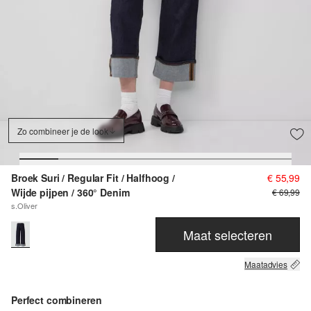
Zo combineer je de look
Broek Suri / Regular Fit / Halfhoog /
€ 55,99
Wijde pijpen / 360° Denim
€ 69,99
s.Oliver
Maat selecteren
Maatadvies
Perfect combineren