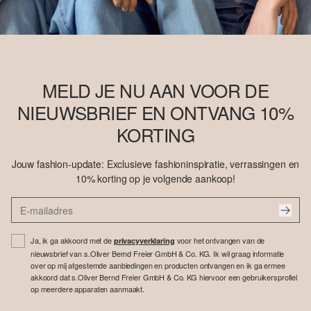
MELD JE NU AAN VOOR DE
NIEUWSBRIEF EN ONTVANG 10%
KORTING
Jouw fashion-update: Exclusieve fashioninspiratie, verrassingen en
10% korting op je volgende aankoop!
Ja, ik ga akkoord met de
voor het ontvangen van de
privacyverklaring
nieuwsbrief van s.Oliver Bernd Freier GmbH & Co. KG. Ik wil graag informatie
over op mij afgestemde aanbiedingen en producten ontvangen en ik ga ermee
akkoord dat s.Oliver Bernd Freier GmbH & Co. KG hiervoor een gebruikersprofiel
op meerdere apparaten aanmaakt.