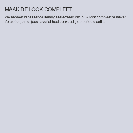
MAAK DE LOOK COMPLEET
We hebben bijpassende items geselecteerd om jouw look compleet te maken.
Zo creëer je met jouw favoriet heel eenvoudig de perfecte outfit.
-13%
Elastische jersey blouse
Gebreide trui van katoenmix met diepe V-hals
€ 45,99
€ 51,99
€ 59,99
+1