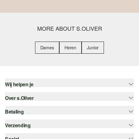
MORE ABOUT S.OLIVER
Dames
Heren
Junior
Wij helpen je
Over s.Oliver
Help - FAQ
Maattabel
Betaling
Nieuwsbrief
Retourneren
s.Oliver Card
Verzending
Koop op rekening
Top categorieën
s.Oliver Group
Creditcard
Social
bpost