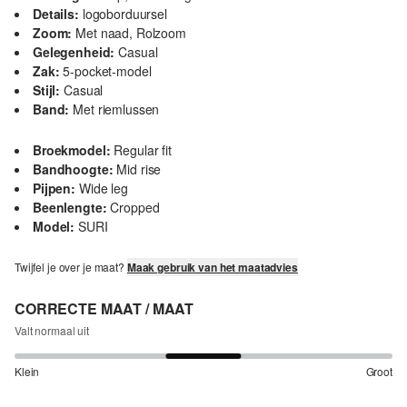
Details:
logoborduursel
Zoom:
Met naad, Rolzoom
Gelegenheid:
Casual
Zak:
5-pocket-model
Stijl:
Casual
Band:
Met riemlussen
Broekmodel:
Regular fit
Bandhoogte:
Mid rise
Pijpen:
Wide leg
Beenlengte:
Cropped
Model:
SURI
Twijfel je over je maat?
Maak gebruik van het maatadvies
CORRECTE MAAT / MAAT
Valt normaal uit
Klein
Groot