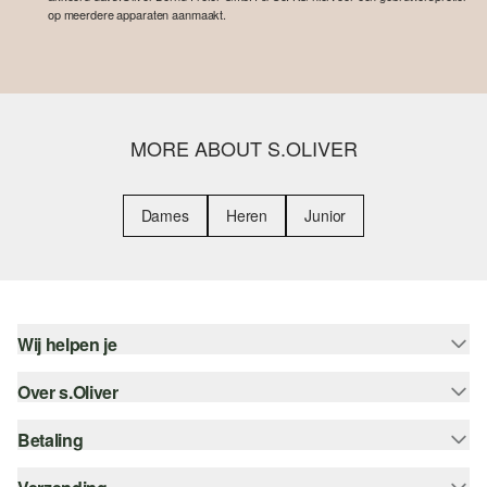
op meerdere apparaten aanmaakt.
MORE ABOUT S.OLIVER
Dames
Heren
Junior
Wij helpen je
Over s.Oliver
Help - FAQ
Maattabel
Betaling
Nieuwsbrief
Retourneren
s.Oliver Card
Koop op rekening