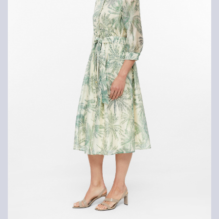
Fijnwasprogramma 30 °C
dagen gratis retourneren.
Matig heet strijken
Chemische reiniging met perchloorethyleen op het
fijnwasprogramma