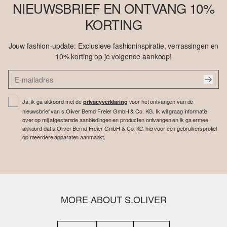
NIEUWSBRIEF EN ONTVANG 10%
KORTING
Jouw fashion-update: Exclusieve fashioninspiratie, verrassingen en
10% korting op je volgende aankoop!
Ja, ik ga akkoord met de
voor het ontvangen van de
privacyverklaring
nieuwsbrief van s.Oliver Bernd Freier GmbH & Co. KG. Ik wil graag informatie
over op mij afgestemde aanbiedingen en producten ontvangen en ik ga ermee
akkoord dat s.Oliver Bernd Freier GmbH & Co. KG hiervoor een gebruikersprofiel
op meerdere apparaten aanmaakt.
MORE ABOUT S.OLIVER