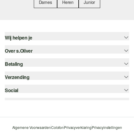
Dames
Heren
Junior
Wij helpen je
Over s.Oliver
Help - FAQ
Maattabel
Betaling
Nieuwsbrief
Retourneren
s.Oliver Card
Verzending
Koop op rekening
Top categorieën
s.Oliver Group
Creditcard
Social
bpost
Career
PayPal
instagram
Verlanglijstje
Klarna
facebook
Duurzaamheid
Bancontact
pinterest
Storefinder
Algemene Voorwaarden
Colofon
Privacyverklaring
Privacyinstellingen
Beveiligde SSL-Verbinding