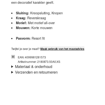
een decoratief karakter geeft.
Sluiting:
Knoopsluiting, Knopen
Kraag:
Reverskraag
Motief:
Met motief all-over
Mouwen:
Korte mouwen
Pasvorm:
Resort fit
Twijfel je over je maat?
Maak gebruik van het maatadvies
EAN: 4099981281573
Artikelnummer: 2180873.50A0.XS
Materiaal & onderhoud
Verzenden en retourneren
Stof:
Weefsel
Verzendinformatie
Materiaal:
Katoenmix
Je bestelling wordt binnen 3-5 werkdagen verzonden door
bpost. De verzendkosten voor een standaardlevering zijn
€4,95