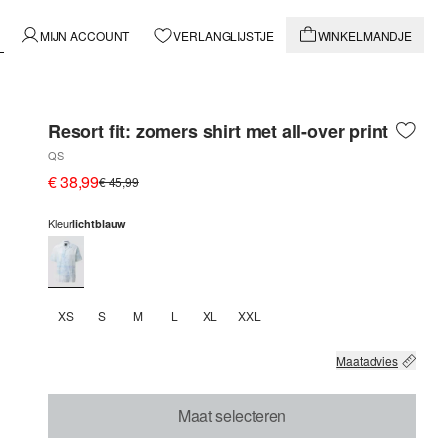
MIJN ACCOUNT
VERLANGLIJSTJE
WINKELMANDJE
Resort fit: zomers shirt met all-over print
QS
€ 38,99
€ 45,99
Kleur
lichtblauw
XS
S
M
L
XL
XXL
Maatadvies
Maat selecteren