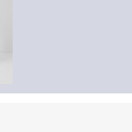
-16%
Denim shorts / Los model / Halfhoog model
€ 41,99
€ 49,99