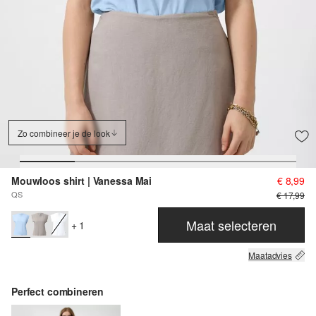
Zo combineer je de look
Mouwloos shirt | Vanessa Mai
€ 8,99
QS
€ 17,99
Maat selecteren
+ 1
Maatadvies
Perfect combineren