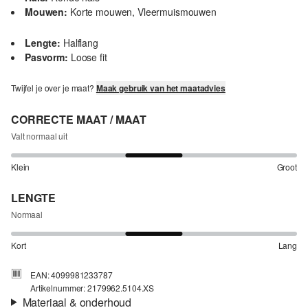
Mouwen:
Korte mouwen, Vleermuismouwen
Lengte:
Halflang
Pasvorm:
Loose fit
Twijfel je over je maat?
Maak gebruik van het maatadvies
CORRECTE MAAT / MAAT
Valt normaal uit
Klein
Groot
LENGTE
Normaal
Kort
Lang
EAN: 4099981233787
Artikelnummer: 2179962.5104.XS
Materiaal & onderhoud