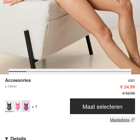
Accessories
van
s.Oliver
€ 24,99
€ 52,99
Maat selecteren
+ 1
Maatadvies
Details