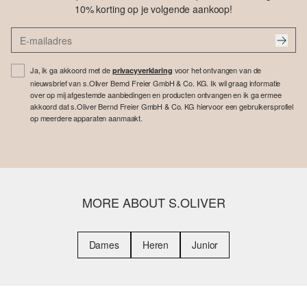
10% korting op je volgende aankoop!
Ja, ik ga akkoord met de
voor het ontvangen van de
privacyverklaring
nieuwsbrief van s.Oliver Bernd Freier GmbH & Co. KG. Ik wil graag informatie
over op mij afgestemde aanbiedingen en producten ontvangen en ik ga ermee
akkoord dat s.Oliver Bernd Freier GmbH & Co. KG hiervoor een gebruikersprofiel
op meerdere apparaten aanmaakt.
MORE ABOUT S.OLIVER
Dames
Heren
Junior