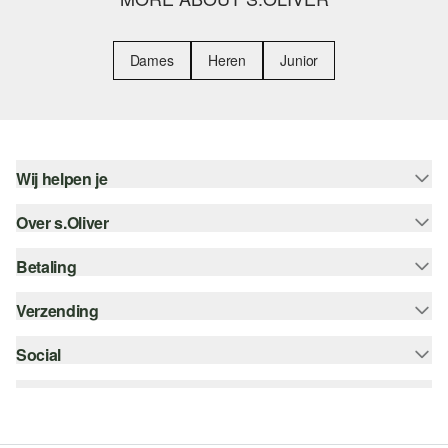
Dames
Heren
Junior
Wij helpen je
Over s.Oliver
Help - FAQ
Maattabel
Betaling
Nieuwsbrief
Retourneren
s.Oliver Card
Verzending
Koop op rekening
Top categorieën
s.Oliver Group
Creditcard
Social
bpost
Career
PayPal
instagram
Verlanglijstje
Klarna
facebook
Duurzaamheid