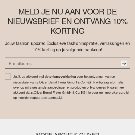
MELD JE NU AAN VOOR DE
NIEUWSBRIEF EN ONTVANG 10%
KORTING
Jouw fashion-update: Exclusieve fashioninspiratie, verrassingen en
10% korting op je volgende aankoop!
Ja, ik ga akkoord met de
voor het ontvangen van de
privacyverklaring
nieuwsbrief van s.Oliver Bernd Freier GmbH & Co. KG. Ik wil graag informatie
over op mij afgestemde aanbiedingen en producten ontvangen en ik ga ermee
akkoord dat s.Oliver Bernd Freier GmbH & Co. KG hiervoor een gebruikersprofiel
op meerdere apparaten aanmaakt.
MORE ABOUT S.OLIVER