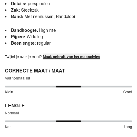
Details:
persplooien
Zak:
Steekzak
Band:
Met riemlussen, Bandplooi
Bandhoogte:
High rise
Pijpen:
Wide leg
Beenlengte:
regular
Twijfel je over je maat?
Maak gebruik van het maatadvies
CORRECTE MAAT / MAAT
Valt normaal uit
Klein
Groot
LENGTE
Normaal
Kort
Lang