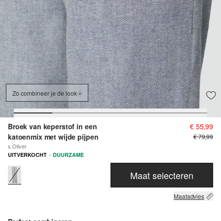
Zo combineer je de look
Broek van keperstof in een
€ 55,99
katoenmix met wijde pijpen
€ 79,99
s.Oliver
·
UITVERKOCHT
DUURZAME
Maat selecteren
Maatadvies