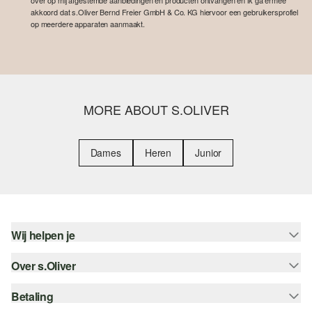
over op mij afgestemde aanbiedingen en producten ontvangen en ik ga ermee
akkoord dat s.Oliver Bernd Freier GmbH & Co. KG hiervoor een gebruikersprofiel
op meerdere apparaten aanmaakt.
MORE ABOUT S.OLIVER
Dames
Heren
Junior
Wij helpen je
Over s.Oliver
Help - FAQ
Maattabel
Betaling
Nieuwsbrief