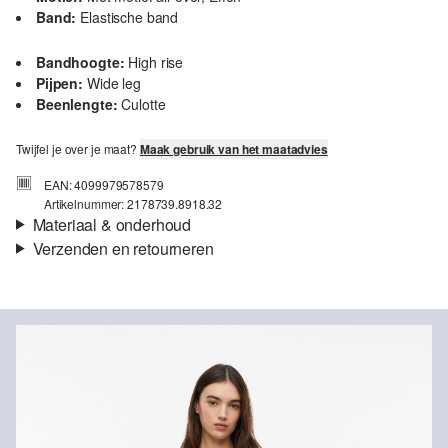
Band:
Elastische band
Bandhoogte:
High rise
Pijpen:
Wide leg
Beenlengte:
Culotte
Twijfel je over je maat?
Maak gebruik van het maatadvies
EAN: 4099979578579
Artikelnummer: 2178739.8918.32
Materiaal & onderhoud
Verzenden en retourneren
Stof:
Jersey
Verzendinformatie
Eigenschap:
Gestructureerd
Materiaal:
Polyestermix
Je bestelling wordt binnen 3-5 werkdagen verzonden door bpost.
De verzendkosten voor een standaardlevering zijn €4,95
Retourneren
Je kunt je artikelen binnen 14 dagen gratis aan ons retourneren.