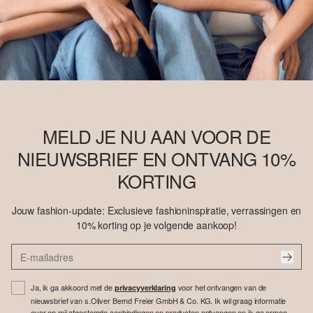
MELD JE NU AAN VOOR DE
NIEUWSBRIEF EN ONTVANG 10%
KORTING
Jouw fashion-update: Exclusieve fashioninspiratie, verrassingen en
10% korting op je volgende aankoop!
Ja, ik ga akkoord met de
voor het ontvangen van de
privacyverklaring
nieuwsbrief van s.Oliver Bernd Freier GmbH & Co. KG. Ik wil graag informatie
over op mij afgestemde aanbiedingen en producten ontvangen en ik ga ermee