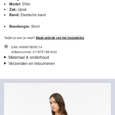
Motief:
Effen
Zak:
zijzak
Band:
Elastische band
Beenlengte:
Short
Twijfel je over je maat?
Maak gebruik van het maatadvies
EAN: 4099979559714
Artikelnummer: 2178737.8918.32
Materiaal & onderhoud
Verzenden en retourneren
Stof:
Jersey, Slubgaren
Verzendinformatie
Eigenschap:
Zacht
Materiaal:
Katoen
Je bestelling wordt binnen 3-5 werkdagen verzonden door bpost.
De verzendkosten voor een standaardlevering zijn €4,95
Retourneren
Je kunt je artikelen binnen 14 dagen gratis aan ons retourneren.