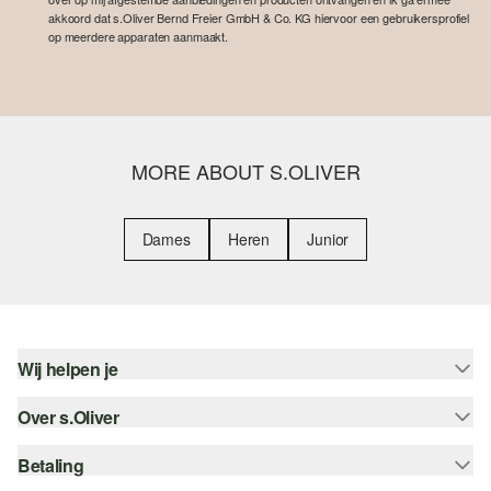
akkoord dat s.Oliver Bernd Freier GmbH & Co. KG hiervoor een gebruikersprofiel
op meerdere apparaten aanmaakt.
MORE ABOUT S.OLIVER
Dames
Heren
Junior
Wij helpen je
Over s.Oliver
Help - FAQ
Maattabel
Betaling
Nieuwsbrief