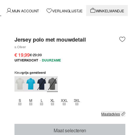
MIJN ACCOUNT
VERLANGLIJSTJE
WINKELMANDJE
Jersey polo met mouwdetail
s.Oliver
€ 19,99
€ 29,99
·
UITVERKOCHT
DUURZAME
Kleur
grijs gemêleerd
S
M
L
XL
XXL
3XL
THIS SIZE IS CURRENTLY OUT OF STOCK
THIS SIZE IS CURRENTLY OUT OF STOCK
THIS SIZE IS CURRENTLY OUT OF STOCK
THIS SIZE IS CURRENTLY OUT OF STOCK
THIS SIZE IS CURRENTLY OUT OF STOCK
THIS SIZE IS CURRENTLY OUT OF
Maatadvies
Maat selecteren