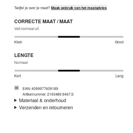
Twijfel je over je maat?
Maak gebruik van het maatadvies
CORRECTE MAAT / MAAT
Valt normaal uit
Klein
Groot
LENGTE
Normaal
Kort
Lang
EAN: 4099977409189
Artikelnummer: 2163489.9467.S
Materiaal & onderhoud
Verzenden en retourneren
Stof:
Jersey
Verzendinformatie
Eigenschap:
Zacht, Geruwd
Materiaal:
Katoen
Je bestelling wordt binnen 3-5 werkdagen verzonden door