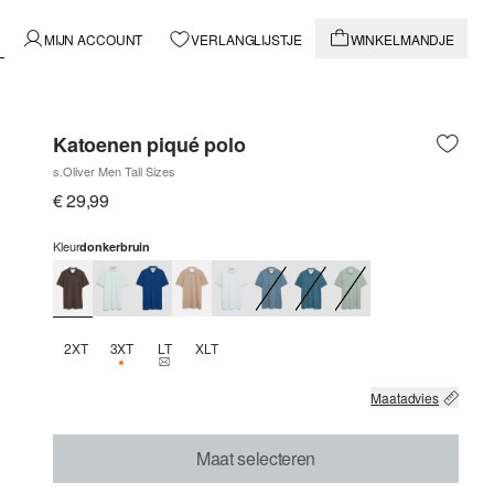
MIJN ACCOUNT
VERLANGLIJSTJE
WINKELMANDJE
Katoenen piqué polo
s.Oliver Men Tall Sizes
€ 29,99
Kleur
donkerbruin
2XT
3XT
LT
XLT
NOG 1 BESCHIKBAAR
THIS SIZE IS CURRENTLY OUT OF STOCK
Maatadvies
Maat selecteren