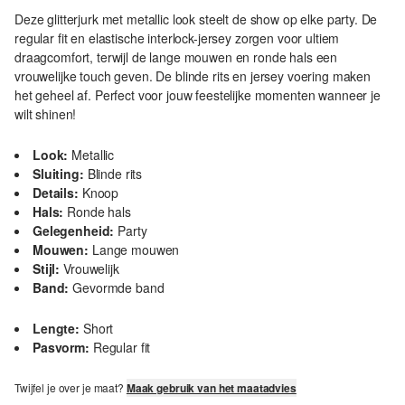
Deze glitterjurk met metallic look steelt de show op elke party. De
regular fit en elastische interlock-jersey zorgen voor ultiem
draagcomfort, terwijl de lange mouwen en ronde hals een
vrouwelijke touch geven. De blinde rits en jersey voering maken
het geheel af. Perfect voor jouw feestelijke momenten wanneer je
wilt shinen!
Look:
Metallic
Sluiting:
Blinde rits
Details:
Knoop
Hals:
Ronde hals
Gelegenheid:
Party
Mouwen:
Lange mouwen
Stijl:
Vrouwelijk
Band:
Gevormde band
Lengte:
Short
Pasvorm:
Regular fit
Twijfel je over je maat?
Maak gebruik van het maatadvies