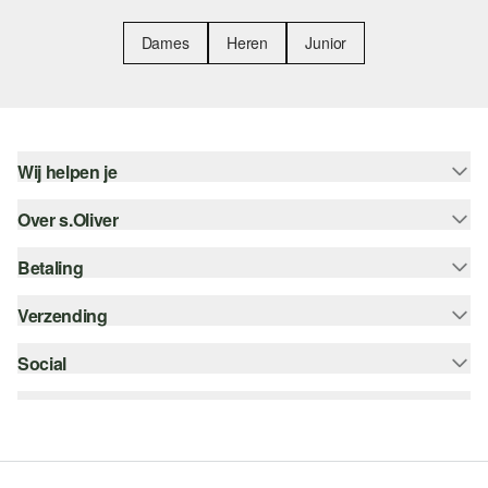
Dames
Heren
Junior
Wij helpen je
Over s.Oliver
Help - FAQ
Maattabel
Betaling
Nieuwsbrief
Retourneren
s.Oliver Card
Verzending
Koop op rekening
Top categorieën
s.Oliver Group
Creditcard
Social
bpost
Career
PayPal
instagram
Verlanglijstje
Klarna
facebook
Duurzaamheid
Bancontact
pinterest