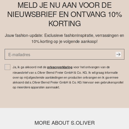
MELD JE NU AAN VOOR DE
NIEUWSBRIEF EN ONTVANG 10%
KORTING
Jouw fashion-update: Exclusieve fashioninspiratie, verrassingen en
10% korting op je volgende aankoop!
Ja, ik ga akkoord met de
voor het ontvangen van de
privacyverklaring
nieuwsbrief van s.Oliver Bernd Freier GmbH & Co. KG. Ik wil graag informatie
over op mij afgestemde aanbiedingen en producten ontvangen en ik ga ermee
akkoord dat s.Oliver Bernd Freier GmbH & Co. KG hiervoor een gebruikersprofiel
op meerdere apparaten aanmaakt.
MORE ABOUT S.OLIVER