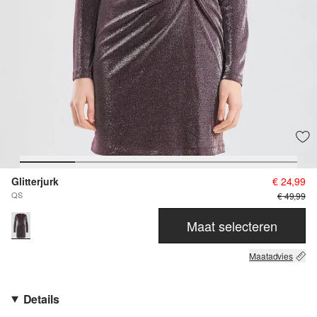
Glitterjurk
€ 24,99
QS
€ 49,99
Maat selecteren
Maatadvies
Details