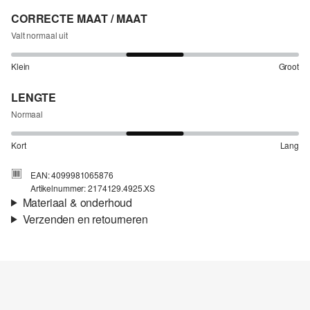
CORRECTE MAAT / MAAT
Valt normaal uit
Klein
Groot
LENGTE
Normaal
Kort
Lang
EAN: 4099981065876
Artikelnummer: 2174129.4925.XS
Materiaal & onderhoud
Verzenden en retourneren
Stof:
Interlock-jersey
Verzendinformatie
Eigenschap:
Elastisch
Voering:
Jersey voering
Je bestelling wordt binnen 3-5 werkdagen verzonden door bpost.
Materiaal:
polyamidemix
De verzendkosten voor een standaardlevering zijn €4,95