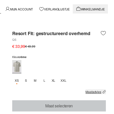
MIJN ACCOUNT
VERLANGLIJSTJE
WINKELMANDJE
Resort Fit: gestructureerd overhemd
QS
€ 33,99
€ 49,99
Kleur
crème
XS
S
M
L
XL
XXL
NOG 3 BESCHIKBAAR
Maatadvies
Maat selecteren