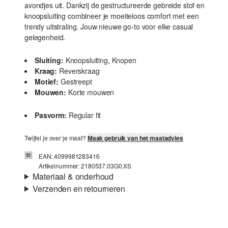
avondjes uit. Dankzij de gestructureerde gebreide stof en
knoopsluiting combineer je moeiteloos comfort met een
trendy uitstraling. Jouw nieuwe go-to voor elke casual
gelegenheid.
Sluiting:
Knoopsluiting, Knopen
Kraag:
Reverskraag
Motief:
Gestreept
Mouwen:
Korte mouwen
Pasvorm:
Regular fit
Twijfel je over je maat?
Maak gebruik van het maatadvies
EAN: 4099981283416
Artikelnummer: 2180537.03G0.XS
Materiaal & onderhoud
Verzenden en retourneren
Stof:
Gebreide strepen
Verzendinformatie
Materiaal:
Katoenmix
Je bestelling wordt binnen 3-5 werkdagen verzonden door