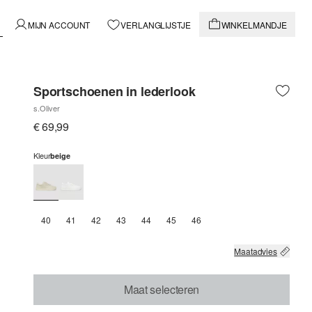
MIJN ACCOUNT
VERLANGLIJSTJE
WINKELMANDJE
Sportschoenen in lederlook
s.Oliver
€ 69,99
Kleur
beige
40
41
42
43
44
45
46
Maatadvies
Maat selecteren