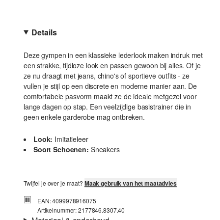
Details
Deze gympen in een klassieke lederlook maken indruk met
een strakke, tijdloze look en passen gewoon bij alles. Of je
ze nu draagt met jeans, chino's of sportieve outfits - ze
vullen je stijl op een discrete en moderne manier aan. De
comfortabele pasvorm maakt ze de ideale metgezel voor
lange dagen op stap. Een veelzijdige basistrainer die in
geen enkele garderobe mag ontbreken.
Look:
Imitatieleer
Soort Schoenen:
Sneakers
Twijfel je over je maat?
Maak gebruik van het maatadvies
EAN: 4099978916075
Artikelnummer: 2177846.8307.40