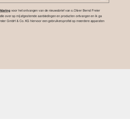
voor het ontvangen van de nieuwsbrief van s.Oliver Bernd Freier
klaring
atie over op mij afgestemde aanbiedingen en producten ontvangen en ik ga
reier GmbH & Co. KG hiervoor een gebruikersprofiel op meerdere apparaten