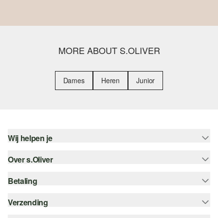
MORE ABOUT S.OLIVER
Dames
Heren
Junior
Wij helpen je
Over s.Oliver
Help - FAQ
Maattabel
Betaling
Nieuwsbrief
Retourneren
s.Oliver Card
Verzending
Koop op rekening
Top categorieën
s.Oliver Group