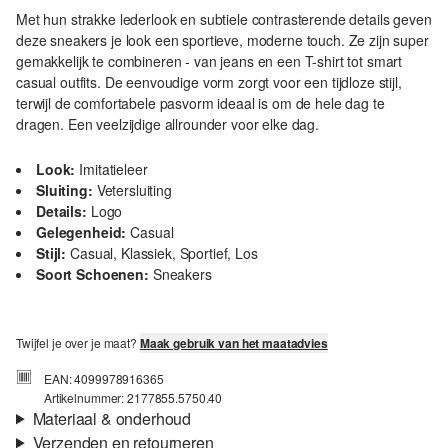
Met hun strakke lederlook en subtiele contrasterende details geven
deze sneakers je look een sportieve, moderne touch. Ze zijn super
gemakkelijk te combineren - van jeans en een T-shirt tot smart
casual outfits. De eenvoudige vorm zorgt voor een tijdloze stijl,
terwijl de comfortabele pasvorm ideaal is om de hele dag te
dragen. Een veelzijdige allrounder voor elke dag.
Look:
Imitatieleer
Sluiting:
Vetersluiting
Details:
Logo
Gelegenheid:
Casual
Stijl:
Casual, Klassiek, Sportief, Los
Soort Schoenen:
Sneakers
Twijfel je over je maat?
Maak gebruik van het maatadvies
EAN: 4099978916365
Artikelnummer: 2177855.5750.40
Materiaal & onderhoud
Verzenden en retourneren