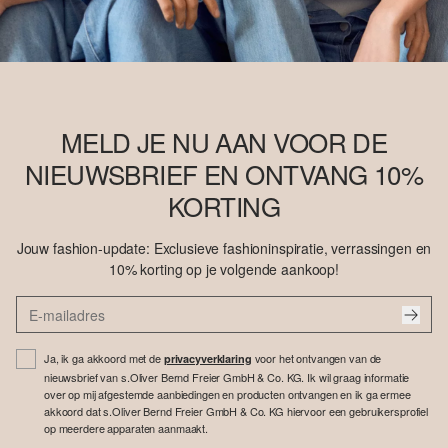
MELD JE NU AAN VOOR DE
NIEUWSBRIEF EN ONTVANG 10%
KORTING
Jouw fashion-update: Exclusieve fashioninspiratie, verrassingen en
10% korting op je volgende aankoop!
Ja, ik ga akkoord met de
voor het ontvangen van de
privacyverklaring
nieuwsbrief van s.Oliver Bernd Freier GmbH & Co. KG. Ik wil graag informatie
over op mij afgestemde aanbiedingen en producten ontvangen en ik ga ermee
akkoord dat s.Oliver Bernd Freier GmbH & Co. KG hiervoor een gebruikersprofiel
op meerdere apparaten aanmaakt.