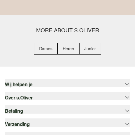
MORE ABOUT S.OLIVER
Dames
Heren
Junior
Wij helpen je
Over s.Oliver
Help - FAQ
Maattabel
Betaling
Nieuwsbrief
Retourneren
s.Oliver Card
Verzending
Koop op rekening
Top categorieën
s.Oliver Group
Creditcard