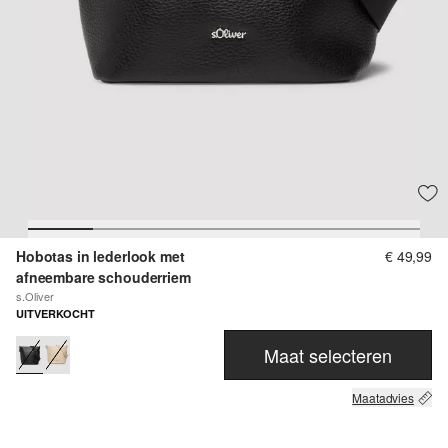
Hobotas in lederlook met
€ 49,99
afneembare schouderriem
s.Oliver
UITVERKOCHT
Maat selecteren
Maatadvies