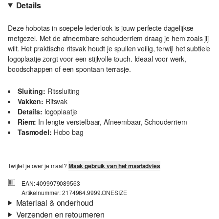
Details
Deze hobotas in soepele lederlook is jouw perfecte dagelijkse
metgezel. Met de afneembare schouderriem draag je hem zoals jij
wilt. Het praktische ritsvak houdt je spullen veilig, terwijl het subtiele
logoplaatje zorgt voor een stijlvolle touch. Ideaal voor werk,
boodschappen of een spontaan terrasje.
Sluiting:
Ritssluiting
Vakken:
Ritsvak
Details:
logoplaatje
Riem:
In lengte verstelbaar, Afneembaar, Schouderriem
Tasmodel:
Hobo bag
Twijfel je over je maat?
Maak gebruik van het maatadvies
EAN: 4099979089563
Artikelnummer: 2174964.9999.ONESIZE
Materiaal & onderhoud
Verzenden en retourneren