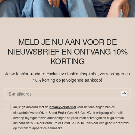
MELD JE NU AAN VOOR DE
NIEUWSBRIEF EN ONTVANG 10%
KORTING
Jouw fashion-update: Exclusieve fashioninspiratie, verrassingen en
10% korting op je volgende aankoop!
Ja, ik ga akkoord met de
voor het ontvangen van de
privacyverklaring
nieuwsbrief van s.Oliver Bernd Freier GmbH & Co. KG. Ik wil graag informatie
over op mij afgestemde aanbiedingen en producten ontvangen en ik ga ermee
akkoord dat s.Oliver Bernd Freier GmbH & Co. KG hiervoor een gebruikersprofiel
op meerdere apparaten aanmaakt.