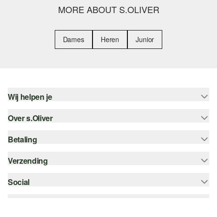
MORE ABOUT S.OLIVER
Dames
Heren
Junior
Wij helpen je
Over s.Oliver
Help - FAQ
Maattabel
Betaling
Nieuwsbrief
Retourneren
s.Oliver Card
Verzending
Koop op rekening
Top categorieën
s.Oliver Group
Creditcard
Social
bpost
Career
PayPal
instagram
Verlanglijstje
Klarna