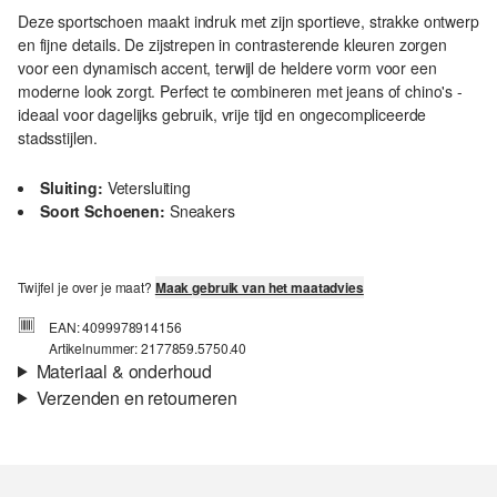
Deze sportschoen maakt indruk met zijn sportieve, strakke ontwerp
en fijne details. De zijstrepen in contrasterende kleuren zorgen
voor een dynamisch accent, terwijl de heldere vorm voor een
moderne look zorgt. Perfect te combineren met jeans of chino's -
ideaal voor dagelijks gebruik, vrije tijd en ongecompliceerde
stadsstijlen.
Sluiting:
Vetersluiting
Soort Schoenen:
Sneakers
Twijfel je over je maat?
Maak gebruik van het maatadvies
EAN: 4099978914156
Artikelnummer: 2177859.5750.40
Materiaal & onderhoud
Verzenden en retourneren
Materiaal:
Textiel
Verzendinformatie
Je bestelling wordt binnen 3-5 werkdagen verzonden door bpost.