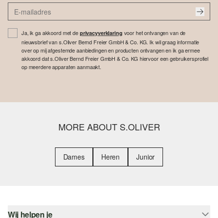
Ja, ik ga akkoord met de
voor het ontvangen van de
privacyverklaring
nieuwsbrief van s.Oliver Bernd Freier GmbH & Co. KG. Ik wil graag informatie
over op mij afgestemde aanbiedingen en producten ontvangen en ik ga ermee
akkoord dat s.Oliver Bernd Freier GmbH & Co. KG hiervoor een gebruikersprofiel
op meerdere apparaten aanmaakt.
MORE ABOUT S.OLIVER
Dames
Heren
Junior
Wij helpen je