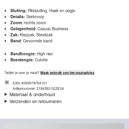
Sluiting:
Ritssluiting, Haak en oogje
Details:
Sierknoop
Zoom:
rechte zoom
Gelegenheid:
Casual, Business
Zak:
Klepzak, Steekzak
Band:
Gevormde band
Bandhoogte:
High rise
Beenlengte:
Culotte
Twijfel je over je maat?
Maak gebruik van het maatadvies
EAN: 4099979764101
Artikelnummer: 2184292.02Z8.34
Materiaal & onderhoud
Verzenden en retourneren
Stof:
Katoen-stretch
Verzendinformatie
Materiaal:
Katoenmix
Je bestelling wordt binnen 3-5 werkdagen verzonden door bpost.
De verzendkosten voor een standaardlevering zijn €4,95