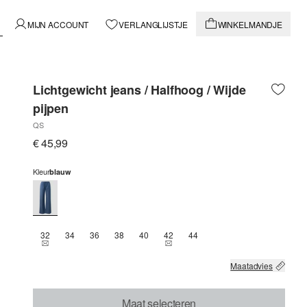
MIJN ACCOUNT
VERLANGLIJSTJE
WINKELMANDJE
Lichtgewicht jeans / Halfhoog / Wijde
pijpen
QS
€ 45,99
Kleur
blauw
32
34
36
38
40
42
44
THIS SIZE IS CURRENTLY OUT OF STOCK
THIS SIZE IS CURRENTLY OUT OF 
Maatadvies
Maat selecteren