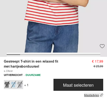
Gestreept T-shirt in een relaxed fit
€ 17,99
met hartjesborduursel
€ 25,99
s.Oliver
·
UITVERKOCHT
DUURZAME
Maat selecteren
+ 1
Maatadvies