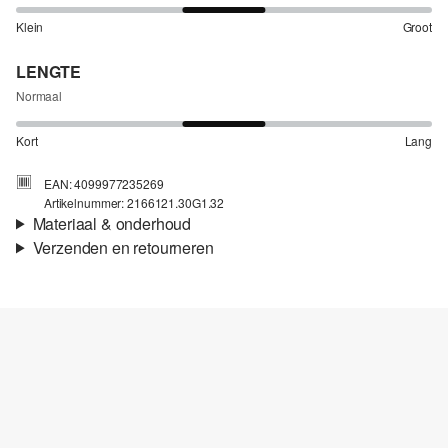
Klein
Groot
LENGTE
Normaal
Kort
Lang
EAN: 4099977235269
Artikelnummer: 2166121.30G1.32
Materiaal & onderhoud
Verzenden en retourneren
Stof:
Jersey
Verzendinformatie
Eigenschap:
Zacht
Materiaal:
Katoen
Je bestelling wordt binnen 3-5 werkdagen verzonden door bpost.
De verzendkosten voor een standaardlevering zijn €4,95
Retourneren
Je kunt je artikelen binnen 14 dagen gratis aan ons retourneren.