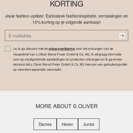
KORTING
Jouw fashion-update: Exclusieve fashioninspiratie, verrassingen en
10% korting op je volgende aankoop!
Ja, ik ga akkoord met de
voor het ontvangen van de
privacyverklaring
nieuwsbrief van s.Oliver Bernd Freier GmbH & Co. KG. Ik wil graag informatie
over op mij afgestemde aanbiedingen en producten ontvangen en ik ga ermee
akkoord dat s.Oliver Bernd Freier GmbH & Co. KG hiervoor een gebruikersprofiel
op meerdere apparaten aanmaakt.
MORE ABOUT S.OLIVER
Dames
Heren
Junior