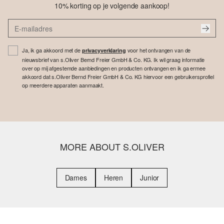
10% korting op je volgende aankoop!
Ja, ik ga akkoord met de
voor het ontvangen van de
privacyverklaring
nieuwsbrief van s.Oliver Bernd Freier GmbH & Co. KG. Ik wil graag informatie
over op mij afgestemde aanbiedingen en producten ontvangen en ik ga ermee
akkoord dat s.Oliver Bernd Freier GmbH & Co. KG hiervoor een gebruikersprofiel
op meerdere apparaten aanmaakt.
MORE ABOUT S.OLIVER
Dames
Heren
Junior