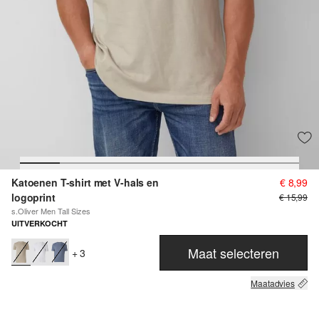
Katoenen T-shirt met V-hals en
€ 8,99
logoprint
€ 15,99
s.Oliver Men Tall Sizes
UITVERKOCHT
Maat selecteren
+ 3
Maatadvies