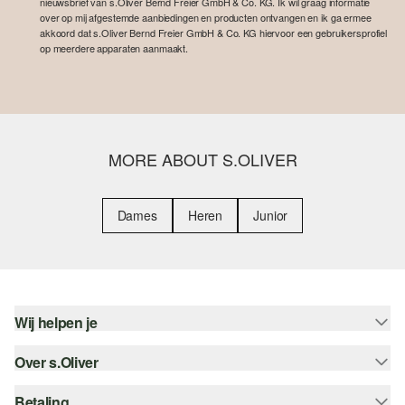
nieuwsbrief van s.Oliver Bernd Freier GmbH & Co. KG. Ik wil graag informatie
over op mij afgestemde aanbiedingen en producten ontvangen en ik ga ermee
akkoord dat s.Oliver Bernd Freier GmbH & Co. KG hiervoor een gebruikersprofiel
op meerdere apparaten aanmaakt.
MORE ABOUT S.OLIVER
Dames
Heren
Junior
Wij helpen je
Over s.Oliver
Help - FAQ
Maattabel
Betaling
Nieuwsbrief