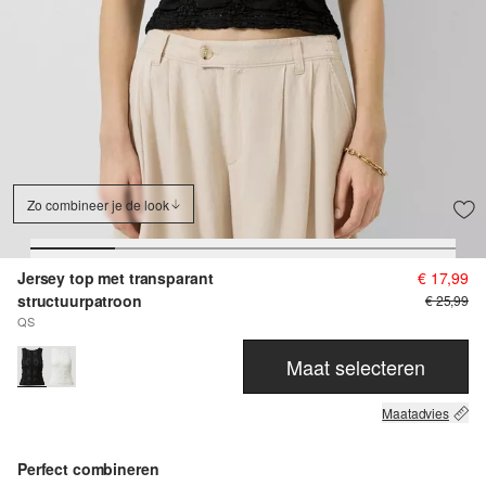
Zo combineer je de look
Jersey top met transparant
€ 17,99
structuurpatroon
€ 25,99
QS
Maat selecteren
Maatadvies
Perfect combineren