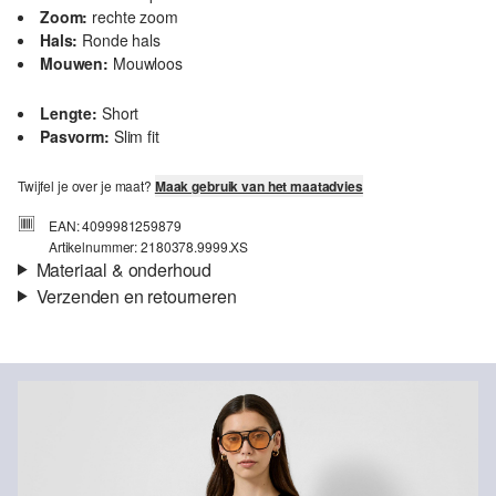
Zoom:
rechte zoom
Hals:
Ronde hals
Mouwen:
Mouwloos
Lengte:
Short
Pasvorm:
Slim fit
Twijfel je over je maat?
Maak gebruik van het maatadvies
EAN: 4099981259879
Artikelnummer: 2180378.9999.XS
Materiaal & onderhoud
Verzenden en retourneren
Stof:
jacquard
Verzendinformatie
Eigenschap:
Elastisch
Materiaal:
Katoenmix
Je bestelling wordt binnen 3-5 werkdagen verzonden door bpost.
De verzendkosten voor een standaardlevering zijn €4,95
Retourneren