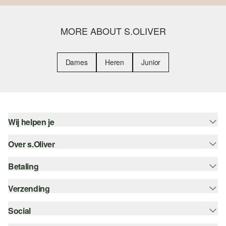
MORE ABOUT S.OLIVER
Dames
Heren
Junior
Wij helpen je
Over s.Oliver
Help - FAQ
Maattabel
Betaling
Nieuwsbrief
Retourneren
s.Oliver Card
Verzending
Koop op rekening
Top categorieën
s.Oliver Group
Creditcard
Social
bpost
Career
PayPal