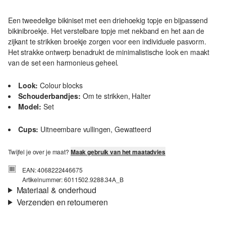
Een tweedelige bikiniset met een driehoekig topje en bijpassend
bikinibroekje. Het verstelbare topje met nekband en het aan de
zijkant te strikken broekje zorgen voor een individuele pasvorm.
Het strakke ontwerp benadrukt de minimalistische look en maakt
van de set een harmonieus geheel.
Look:
Colour blocks
Schouderbandjes:
Om te strikken, Halter
Model:
Set
Cups:
Uitneembare vullingen, Gewatteerd
Twijfel je over je maat?
Maak gebruik van het maatadvies
EAN: 4068222446675
Artikelnummer: 6011502.9288.34A_B
Materiaal & onderhoud
Verzenden en retourneren
Eigenschap:
Gestructureerd
Verzendinformatie