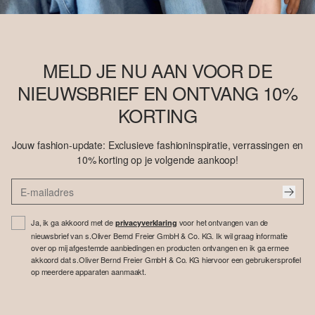
MELD JE NU AAN VOOR DE
NIEUWSBRIEF EN ONTVANG 10%
KORTING
Jouw fashion-update: Exclusieve fashioninspiratie, verrassingen en
10% korting op je volgende aankoop!
Ja, ik ga akkoord met de
voor het ontvangen van de
privacyverklaring
nieuwsbrief van s.Oliver Bernd Freier GmbH & Co. KG. Ik wil graag informatie
over op mij afgestemde aanbiedingen en producten ontvangen en ik ga ermee
akkoord dat s.Oliver Bernd Freier GmbH & Co. KG hiervoor een gebruikersprofiel
op meerdere apparaten aanmaakt.