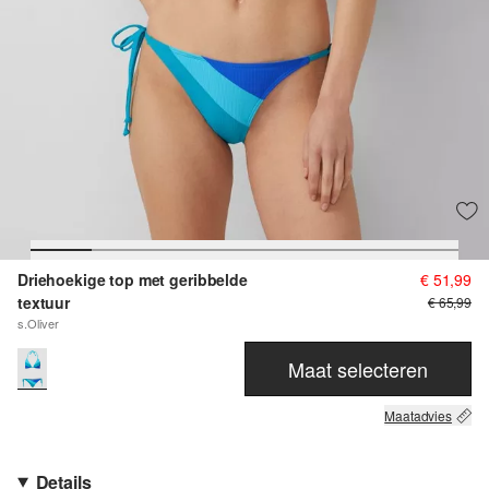
Driehoekige top met geribbelde
€ 51,99
textuur
€ 65,99
s.Oliver
Maat selecteren
Maatadvies
Details