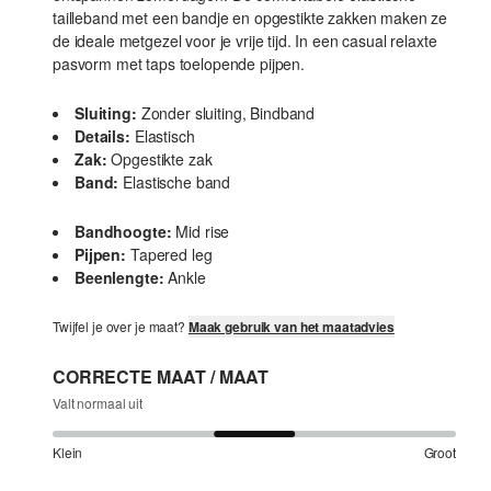
tailleband met een bandje en opgestikte zakken maken ze
de ideale metgezel voor je vrije tijd. In een casual relaxte
pasvorm met taps toelopende pijpen.
Sluiting:
Zonder sluiting, Bindband
Details:
Elastisch
Zak:
Opgestikte zak
Band:
Elastische band
Bandhoogte:
Mid rise
Pijpen:
Tapered leg
Beenlengte:
Ankle
Twijfel je over je maat?
Maak gebruik van het maatadvies
CORRECTE MAAT / MAAT
Valt normaal uit
Klein
Groot