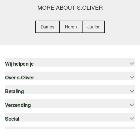
MORE ABOUT S.OLIVER
Dames
Heren
Junior
Wij helpen je
Over s.Oliver
Help - FAQ
Maattabel
Betaling
Nieuwsbrief
Retourneren
s.Oliver Card
Verzending
Koop op rekening
Top categorieën
s.Oliver Group
Creditcard
Social
bpost
Career
PayPal
instagram
Verlanglijstje
Klarna