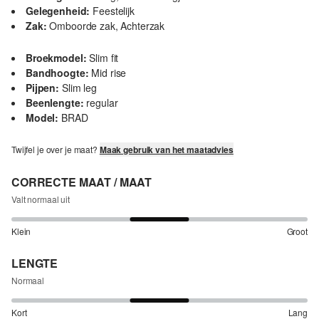
Gelegenheid:
Feestelijk
Zak:
Omboorde zak, Achterzak
Broekmodel:
Slim fit
Bandhoogte:
Mid rise
Pijpen:
Slim leg
Beenlengte:
regular
Model:
BRAD
Twijfel je over je maat?
Maak gebruik van het maatadvies
CORRECTE MAAT / MAAT
Valt normaal uit
Klein
Groot
LENGTE
Normaal
Kort
Lang