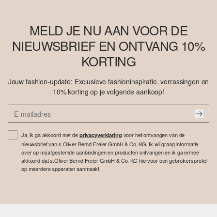
MELD JE NU AAN VOOR DE
NIEUWSBRIEF EN ONTVANG 10%
KORTING
Jouw fashion-update: Exclusieve fashioninspiratie, verrassingen en
10% korting op je volgende aankoop!
Ja, ik ga akkoord met de
voor het ontvangen van de
privacyverklaring
nieuwsbrief van s.Oliver Bernd Freier GmbH & Co. KG. Ik wil graag informatie
over op mij afgestemde aanbiedingen en producten ontvangen en ik ga ermee
akkoord dat s.Oliver Bernd Freier GmbH & Co. KG hiervoor een gebruikersprofiel
op meerdere apparaten aanmaakt.