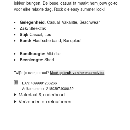
lekker loungen. De losse, casual fit maakt hem jouw go-to
voor elke relaxte dag. Rock die easy summer look!
Gelegenheid:
Casual, Vakantie, Beachwear
Zak:
Steekzak
Stijl:
Casual, Los
Band:
Elastische band, Bandplooi
Bandhoogte:
Mid rise
Beenlengte:
Short
Twijfel je over je maat?
Maak gebruik van het maatadvies
EAN: 4099981266266
Artikelnummer: 2180397.9300.32
Materiaal & onderhoud
Verzenden en retourneren
Stof:
Weefsel
Verzendinformatie
Eigenschap:
Ademend
Materiaal:
Linnenmix
Je bestelling wordt binnen 3-5 werkdagen verzonden door
bpost. De verzendkosten voor een standaardlevering zijn