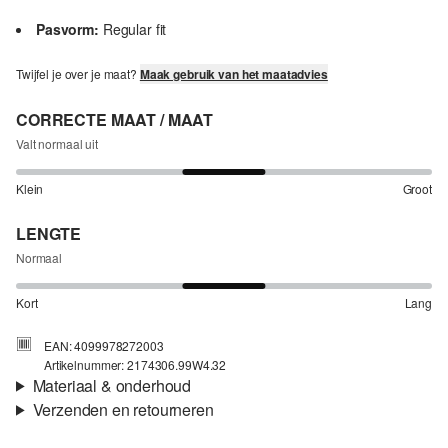
Pasvorm:
Regular fit
Twijfel je over je maat?
Maak gebruik van het maatadvies
CORRECTE MAAT / MAAT
Valt normaal uit
Klein
Groot
LENGTE
Normaal
Kort
Lang
EAN: 4099978272003
Artikelnummer: 2174306.99W4.32
Materiaal & onderhoud
Verzenden en retourneren
Stof:
Weefsel
Verzendinformatie