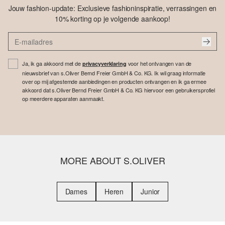
Jouw fashion-update: Exclusieve fashioninspiratie, verrassingen en
10% korting op je volgende aankoop!
Ja, ik ga akkoord met de
voor het ontvangen van de
privacyverklaring
nieuwsbrief van s.Oliver Bernd Freier GmbH & Co. KG. Ik wil graag informatie
over op mij afgestemde aanbiedingen en producten ontvangen en ik ga ermee
akkoord dat s.Oliver Bernd Freier GmbH & Co. KG hiervoor een gebruikersprofiel
op meerdere apparaten aanmaakt.
MORE ABOUT S.OLIVER
Dames
Heren
Junior