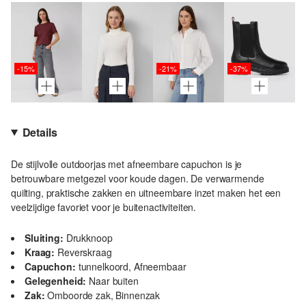
-15%
-21%
-37%
Details
De stijlvolle outdoorjas met afneembare capuchon is je
betrouwbare metgezel voor koude dagen. De verwarmende
quilting, praktische zakken en uitneembare inzet maken het een
veelzijdige favoriet voor je buitenactiviteiten.
Sluiting:
Drukknoop
Kraag:
Reverskraag
Capuchon:
tunnelkoord, Afneembaar
Gelegenheid:
Naar buiten
Zak:
Omboorde zak, Binnenzak