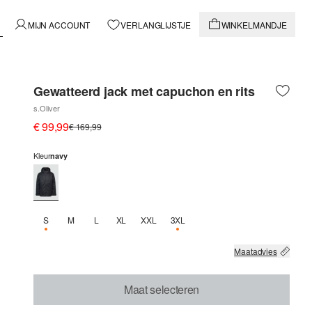
MIJN ACCOUNT
VERLANGLIJSTJE
WINKELMANDJE
Gewatteerd jack met capuchon en rits
s.Oliver
€ 99,99
€ 169,99
Kleur
navy
S
M
L
XL
XXL
3XL
NOG 1 BESCHIKBAAR
NOG 1 BESCHIKBAAR
Maatadvies
Maat selecteren