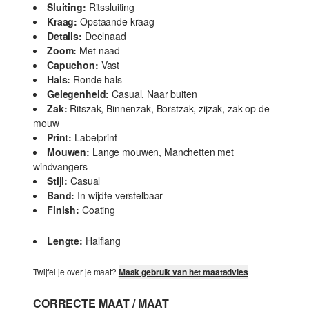
Sluiting:
Ritssluiting
Kraag:
Opstaande kraag
Details:
Deelnaad
Zoom:
Met naad
Capuchon:
Vast
Hals:
Ronde hals
Gelegenheid:
Casual, Naar buiten
Zak:
Ritszak, Binnenzak, Borstzak, zijzak, zak op de
mouw
Print:
Labelprint
Mouwen:
Lange mouwen, Manchetten met
windvangers
Stijl:
Casual
Band:
In wijdte verstelbaar
Finish:
Coating
Lengte:
Halflang
Twijfel je over je maat?
Maak gebruik van het maatadvies
CORRECTE MAAT / MAAT