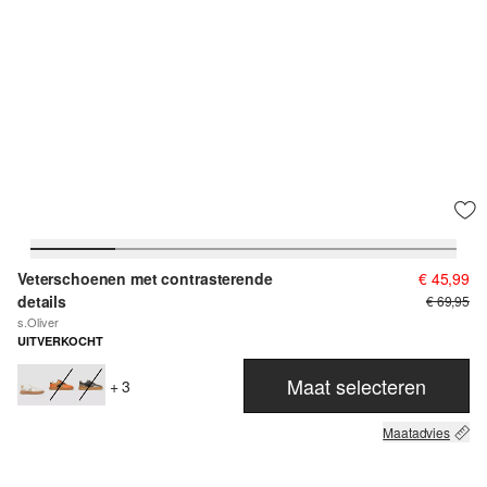
Veterschoenen met contrasterende
€ 45,99
details
€ 69,95
s.Oliver
UITVERKOCHT
Maat selecteren
+ 3
Maatadvies