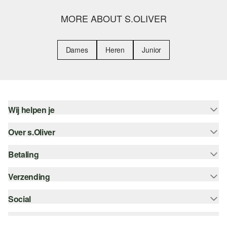
MORE ABOUT S.OLIVER
Dames
Heren
Junior
Wij helpen je
Over s.Oliver
Help - FAQ
Maattabel
Betaling
Nieuwsbrief
Retourneren
s.Oliver Card
Verzending
Koop op rekening
Top categorieën
s.Oliver Group
Creditcard
Social
bpost
Career
PayPal
instagram
Verlanglijstje