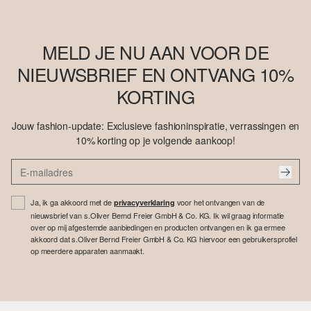
MELD JE NU AAN VOOR DE
NIEUWSBRIEF EN ONTVANG 10%
KORTING
Jouw fashion-update: Exclusieve fashioninspiratie, verrassingen en
10% korting op je volgende aankoop!
Ja, ik ga akkoord met de
voor het ontvangen van de
privacyverklaring
nieuwsbrief van s.Oliver Bernd Freier GmbH & Co. KG. Ik wil graag informatie
over op mij afgestemde aanbiedingen en producten ontvangen en ik ga ermee
akkoord dat s.Oliver Bernd Freier GmbH & Co. KG hiervoor een gebruikersprofiel
op meerdere apparaten aanmaakt.