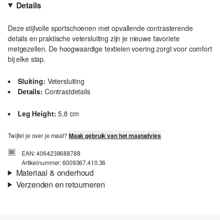
Details
Deze stijlvolle sportschoenen met opvallende contrasterende
details en praktische vetersluiting zijn je nieuwe favoriete
metgezellen. De hoogwaardige textielen voering zorgt voor comfort
bij elke stap.
Sluiting:
Vetersluiting
Details:
Contrastdetails
Leg Height:
5,8 cm
Twijfel je over je maat?
Maak gebruik van het maatadvies
EAN: 4064238688788
Artikelnummer: 6009367.410.36
Materiaal & onderhoud
Verzenden en retourneren
Voering:
Textielen voering
Verzendinformatie
Binnenzool:
Textiel
Enig:
rubber, geprofileerd