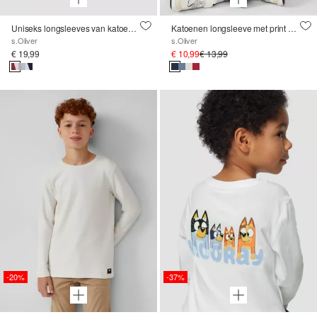
Uniseks longsleeves van katoen met dubbele achterkant
Katoenen longsleeve met print op de voorkant
s.Oliver
s.Oliver
€ 19,99
€ 10,99
€ 13,99
-20%
-37%