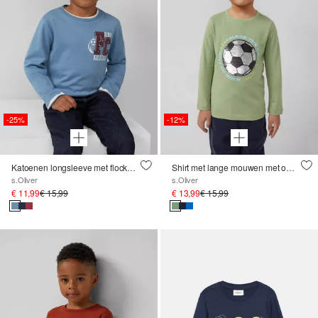
-25%
-12%
Katoenen longsleeve met flockapplicatie
Shirt met lange mouwen met omkeerbare pailletten en frontprint
s.Oliver
s.Oliver
€ 11,99
€ 15,99
€ 13,99
€ 15,99