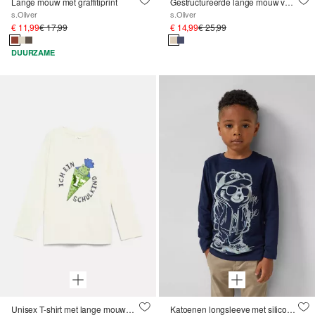
Lange mouw met graffitiprint
Gestructureerde lange mouw van zware jersey met patch-detail
s.Oliver
s.Oliver
€ 11,99
€ 17,99
€ 14,99
€ 25,99
DUURZAME
Unisex T-shirt met lange mouwen, print en omkeerbare pailletten
Katoenen longsleeve met siliconenprint