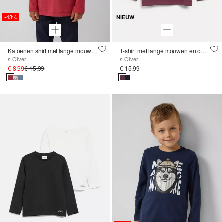
-43%
NIEUW
Katoenen shirt met lange mouwen en folieprint
T-shirt met lange mouwen en omkeerbare pailletten
s.Oliver
s.Oliver
€ 8,99
€ 15,99
€ 15,99