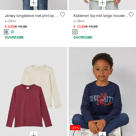
Jersey longsleeve met print op voorkant
Katoenen top met lange mouwen, print en contrasterende details
s.Oliver
s.Oliver
€ 9,99
€ 15,99
€ 10,99
€ 15,99
DUURZAME
DUURZAME
-21%