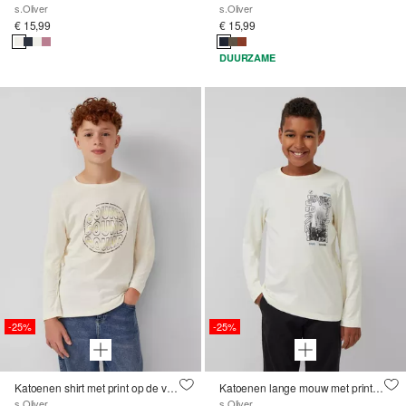
s.Oliver
s.Oliver
€ 15,99
€ 15,99
DUURZAME
-25%
-25%
Katoenen shirt met print op de voorkant en geribde boorden
Katoenen lange mouw met print op de voorkant en geribde kraag
s.Oliver
s.Oliver