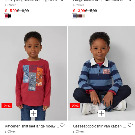
s.Oliver
s.Oliver
€ 15,99
€ 19,99
€ 13,99
€ 15,99
-21%
-20%
Katoenen shirt met lange mouwen en print op de voorkant
Gestreept poloshirt van katoenjersey
s.Oliver
s.Oliver