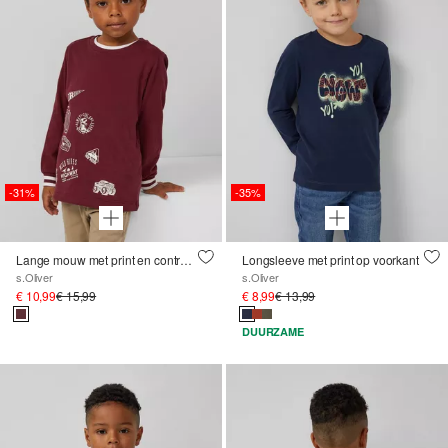
-31%
-35%
Lange mouw met print en contrasterende geribde boorden
Longsleeve met print op voorkant
s.Oliver
s.Oliver
€ 10,99
€ 15,99
€ 8,99
€ 13,99
DUURZAME