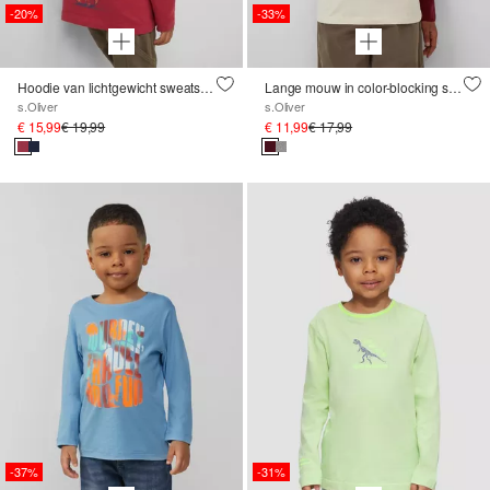
-20%
-33%
Hoodie van lichtgewicht sweatstof met print op voor- en achterkant
Lange mouw in color-blocking stijl met borduursel
s.Oliver
s.Oliver
€ 15,99
€ 19,99
€ 11,99
€ 17,99
-37%
-31%