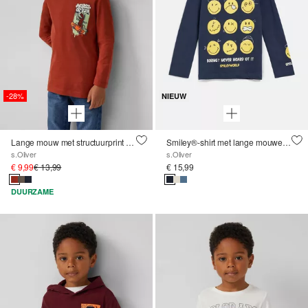
-28%
NIEUW
Lange mouw met structuurprint op de voorkant
Smiley®-shirt met lange mouwen en print op de voorkant en op de mouwen
s.Oliver
s.Oliver
€ 9,99
€ 13,99
€ 15,99
DUURZAME