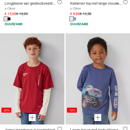
Longsleeve van gestructureerde jersey
Katoenen top met lange mouwen en Bluey® print
s.Oliver
s.Oliver
€ 15,99
€ 19,99
€ 9,99
€ 15,99
DUURZAME
DUURZAME
-20%
-12%
Jersey longsleeve in laagjeslook
Lange mouw met grote siliconenprint