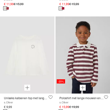
€ 11,99
€ 15,99
€ 11,99
€ 15,99
-20%
Uniseks katoenen top met lange mouwen en een klein printdetail
Poloshirt met lange mouwen en strepen
s.Oliver
s.Oliver
€ 9,99
€ 15,99
€ 19,99