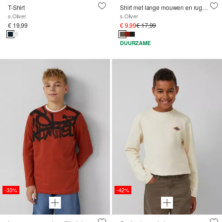
T-Shirt
Shirt met lange mouwen en rugprint
s.Oliver
s.Oliver
€ 19,99
€ 9,99
€ 17,99
DUURZAME
-33%
-42%