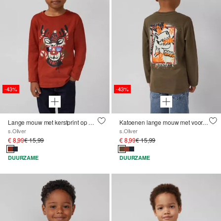
-43%
-43%
Lange mouw met kerstprint op de voorkant en omkeerbaar paillettendetail
Katoenen lange mouw met voor- en achterprint
s.Oliver
s.Oliver
€ 8,99
€ 15,99
€ 8,99
€ 15,99
DUURZAME
DUURZAME