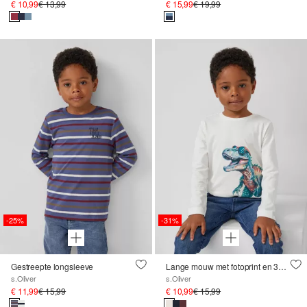
€ 10,99
€ 13,99
€ 15,99
€ 19,99
-25%
-31%
Gestreepte longsleeve
Lange mouw met fotoprint en 3D-effect
s.Oliver
s.Oliver
€ 11,99
€ 15,99
€ 10,99
€ 15,99