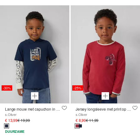
-30%
-25%
Lange mouw met capuchon in dubbellaagse look
Jersey longsleeve met print op voorkant
s.Oliver
s.Oliver
€ 13,99
€ 19,99
€ 8,99
€ 11,99
DUURZAME