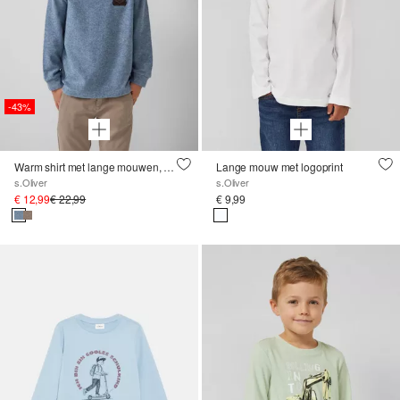
-43%
Warm shirt met lange mouwen, textuur en borduursel
Lange mouw met logoprint
s.Oliver
s.Oliver
€ 12,99
€ 22,99
€ 9,99