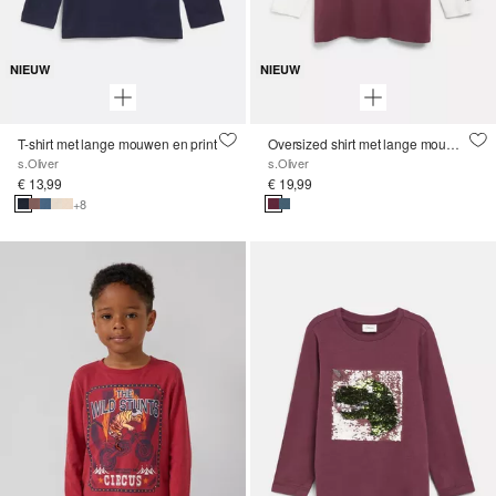
NIEUW
NIEUW
T-shirt met lange mouwen en print
Oversized shirt met lange mouwen in 2-in-1-look en printdetails
s.Oliver
s.Oliver
€ 13,99
€ 19,99
+8