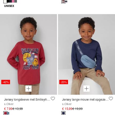
UNISEX
-42%
-20%
Jersey longsleeve met Smiley® print
Jersey lange mouw met opgezette ritszak
s.Oliver
s.Oliver
€ 7,99
€ 13,99
€ 15,99
€ 19,99