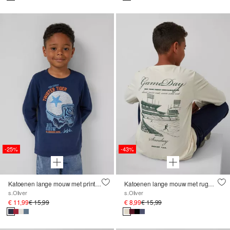
-25%
-43%
Katoenen lange mouw met print en omkeerbare pailletten
Katoenen lange mouw met rugprint
s.Oliver
s.Oliver
€ 11,99
€ 15,99
€ 8,99
€ 15,99