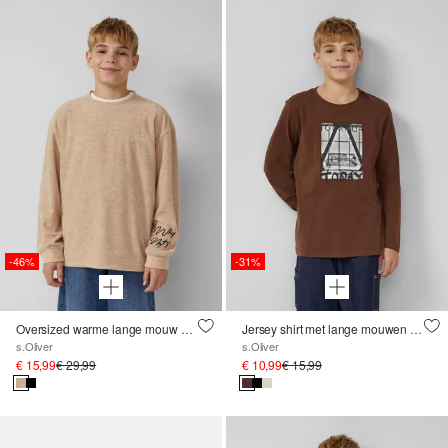
-46%
-31%
Oversized warme lange mouw met textuur
Jersey shirt met lange mouwen en print op de voorkant in een normale pasvorm
s.Oliver
s.Oliver
€ 15,99
€ 29,99
€ 10,99
€ 15,99