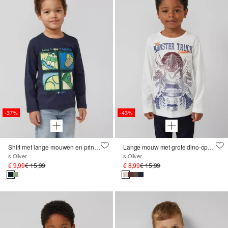
-37%
-43%
Shirt met lange mouwen en print op de voorkant
Lange mouw met grote dino-opdruk en geborduurde details
s.Oliver
s.Oliver
€ 9,99
€ 15,99
€ 8,99
€ 15,99