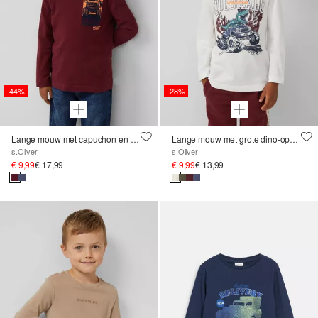
-44%
-28%
Lange mouw met capuchon en flockprint
Lange mouw met grote dino-opdruk
s.Oliver
s.Oliver
€ 9,99
€ 17,99
€ 9,99
€ 13,99