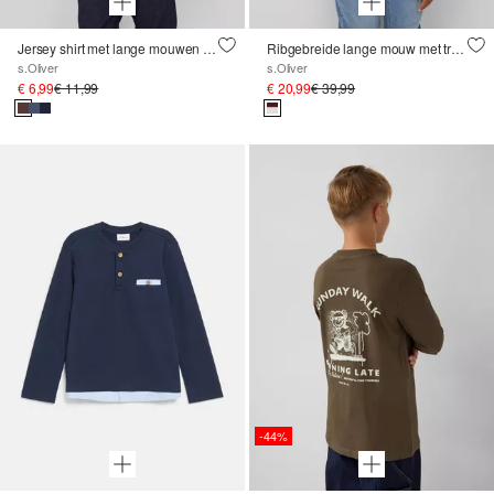
Jersey shirt met lange mouwen en print op de voorkant in een normale pasvorm
Ribgebreide lange mouw met troyerkraag en borduursel
s.Oliver
s.Oliver
€ 6,99
€ 11,99
€ 20,99
€ 39,99
-44%