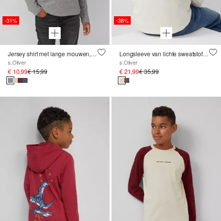
-31%
-38%
Jersey shirt met lange mouwen, print en borduursel
Longsleeve van lichte sweatstof met print op de achterkant
s.Oliver
s.Oliver
€ 10,99
€ 15,99
€ 21,99
€ 35,99