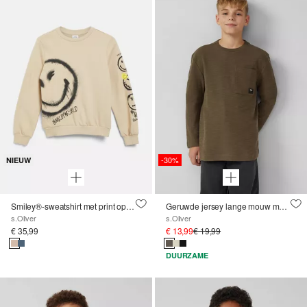
-30%
NIEUW
Smiley®-sweatshirt met print op de voorkant en op de mouwen
Geruwde jersey lange mouw met borstzak
s.Oliver
s.Oliver
€ 35,99
€ 13,99
€ 19,99
DUURZAME