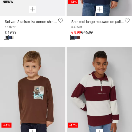
-43%
NIEUW
Set van 2 unisex katoenen shirts met lange mouwen
Shirt met lange mouwen en paillettenmotief
s.Oliver
s.Oliver
€ 19,99
€ 8,99
€ 15,99
-41%
-47%