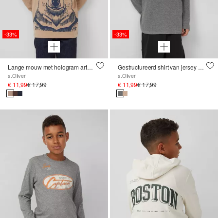
-33%
-33%
Lange mouw met hologram artwork
Gestructureerd shirt van jersey met lange mouwen en klein borduursel
s.Oliver
s.Oliver
€ 11,99
€ 17,99
€ 11,99
€ 17,99