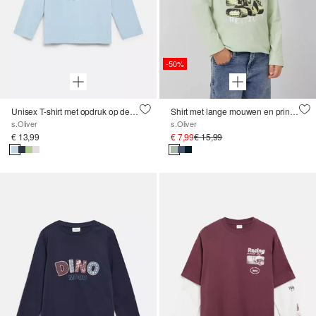
-50%
Unisex T-shirt met opdruk op de voorkant
Shirt met lange mouwen en print op de voorkant
s.Oliver
s.Oliver
€ 13,99
€ 7,99
€ 15,99