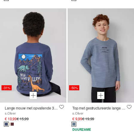
-31%
-50%
Lange mouw met opvallende 3D-print op de achterkant
Top met gestructureerde lange mouwen en print op de voorkant
s.Oliver
s.Oliver
€ 10,99
€ 15,99
€ 9,99
€ 19,99
DUURZAME