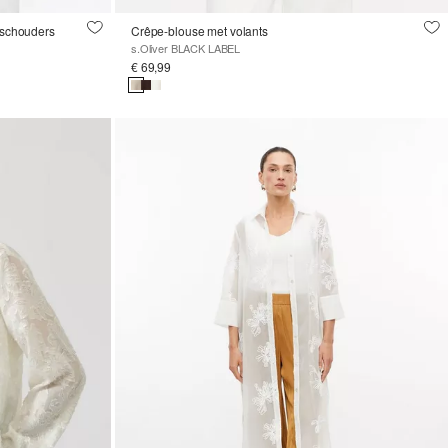
e schouders
Crêpe-blouse met volants
s.Oliver BLACK LABEL
€ 69,99