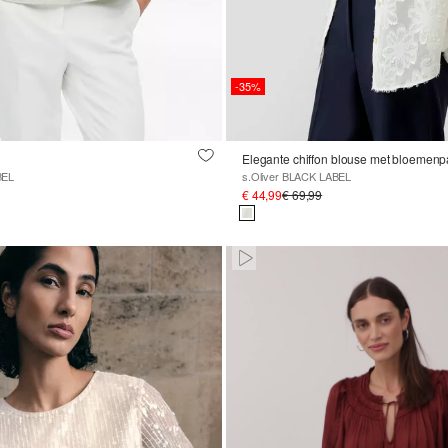
-35%
Elegante chiffon blouse met bloemenp
BEL
s.Oliver BLACK LABEL
€ 44,99
€ 69,99
Paused • Muted