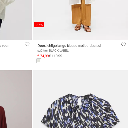
-37%
atroon
Doorzichtige lange blouse met borduursel
s.Oliver BLACK LABEL
€ 74,99
€ 119,99