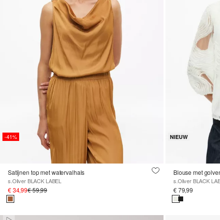
-41%
NIEUW
Satijnen top met watervalhals
Blouse met golve
s.Oliver BLACK LABEL
s.Oliver BLACK LA
€ 34,99
€ 59,99
€ 79,99