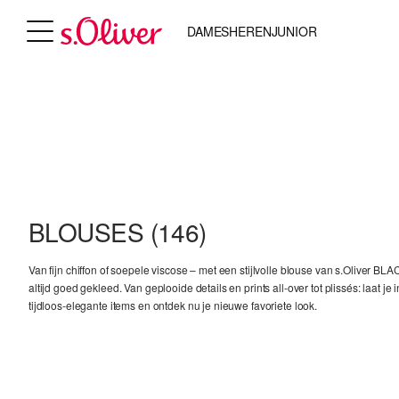
DAMES
HEREN
JUNIOR
BLOUSES
(146)
Van fijn chiffon of soepele viscose – met een stijlvolle blouse van s.Oliver B
altijd goed gekleed. Van geplooide details en prints all-over tot plissés: laat je
tijdloos-elegante items en ontdek nu je nieuwe favoriete look.