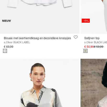
-15%
NIEUW
Blouse met overhemdkraag en decoratieve knoopjes
Satijnen top
s.Oliver BLACK LABEL
s.Oliver BLACK LA
€ 69,99
€ 50,99
€ 59,99