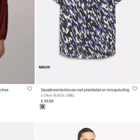
NIEUW
uches
Gesatineerde blouse met plooidetail en knoopsluiting
s.Oliver BLACK LABEL
€ 59,99