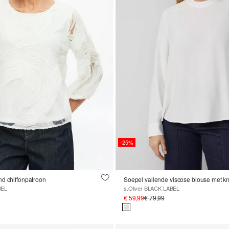
-25%
nd chiffonpatroon
Soepel vallende viscose blouse met k
BEL
s.Oliver BLACK LABEL
€ 59,99
€ 79,99