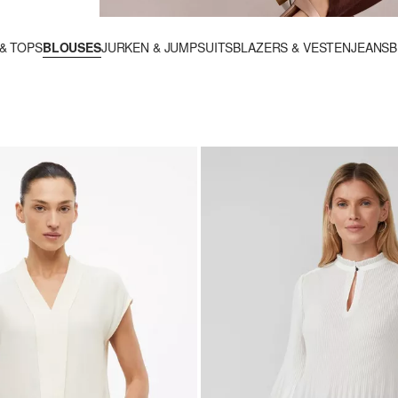
 & TOPS
BLOUSES
JURKEN & JUMPSUITS
BLAZERS & VESTEN
JEANS
B