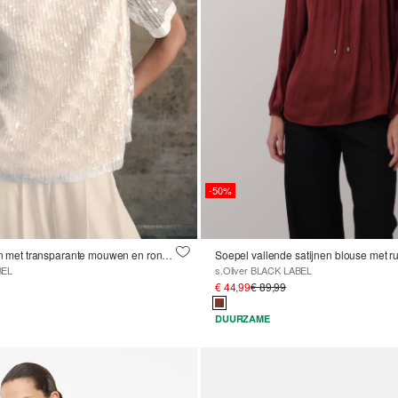
-50%
Shirt van pailletten met transparante mouwen en ronde halslijn
Soepel vallende satijnen blouse met r
BEL
s.Oliver BLACK LABEL
€ 44,99
€ 89,99
DUURZAME