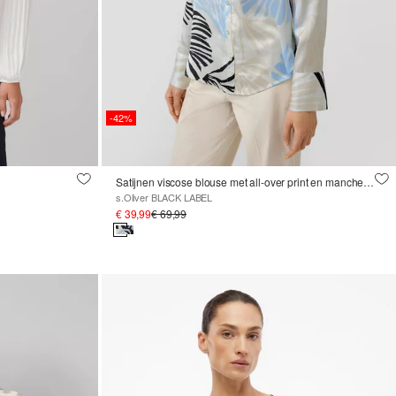
-42%
Satijnen viscose blouse met all-over print en manchetten
s.Oliver BLACK LABEL
€ 39,99
€ 69,99