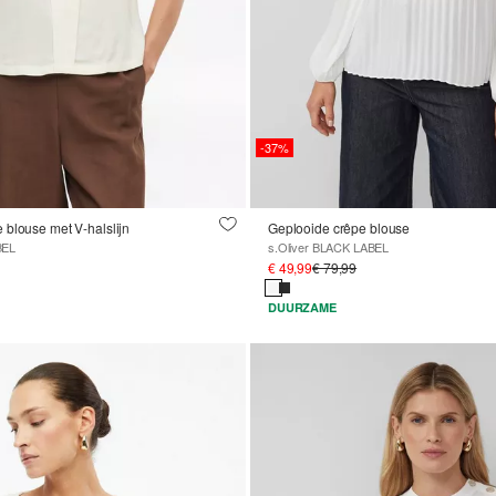
-37%
blouse met V-halslijn
Geplooide crêpe blouse
BEL
s.Oliver BLACK LABEL
€ 49,99
€ 79,99
DUURZAME