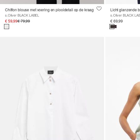
Chiffon blouse met voering en plooidetail op de kraag
Licht glanzende b
s.Oliver BLACK LABEL
s.Oliver BLACK LA
€ 59,99
€ 79,99
€ 69,99