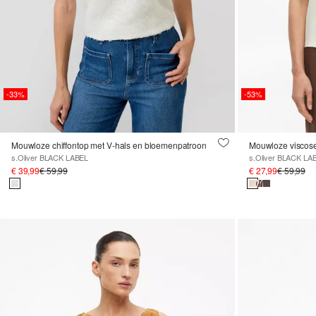
-33%
-53%
Mouwloze chiffontop met V-hals en bloemenpatroon
Mouwloze viscose 
s.Oliver BLACK LABEL
s.Oliver BLACK LA
€ 39,99
€ 59,99
€ 27,99
€ 59,99