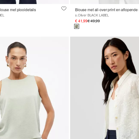
louse met plooidetails
Blouse met all-over print en aflopend
BEL
s.Oliver BLACK LABEL
€ 41,99
€ 49,99