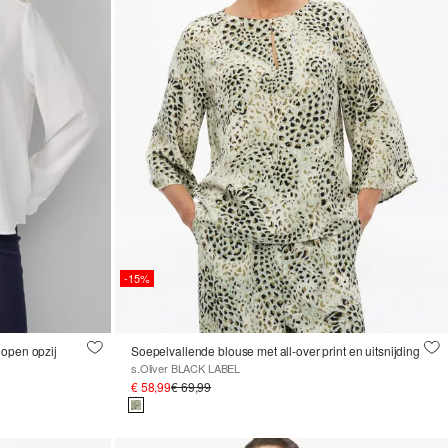
-15%
nopen opzij
Soepelvallende blouse met all-over print en uitsnijding
s.Oliver BLACK LABEL
€ 58,99
€ 69,99